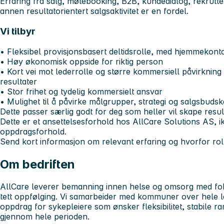
Erfaring fra salg, møtebooking, B2B, kundedialog, rekrutter
annen resultatorientert salgsaktivitet er en fordel.
Vi tilbyr
• Fleksibel provisjonsbasert deltidsrolle, med hjemmekont
• Høy økonomisk oppside for riktig person
• Kort vei mot lederrolle og større kommersiell påvirkning
resultater
• Stor frihet og tydelig kommersielt ansvar
• Mulighet til å påvirke målgrupper, strategi og salgsbuds
Dette passer særlig godt for deg som heller vil skape result
Dette er et ansettelsesforhold hos AllCare Solutions AS, ikk
oppdragsforhold.
Send kort informasjon om relevant erfaring og hvorfor rol
Om bedriften
AllCare leverer bemanning innen helse og omsorg med foku
tett oppfølging. Vi samarbeider med kommuner over hele lan
oppdrag for sykepleiere som ønsker fleksibilitet, stabile 
gjennom hele perioden.