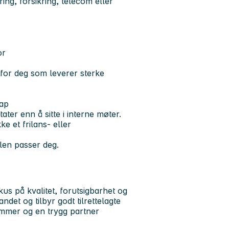
ing, forsikring, telecom eller
or
 for deg som leverer sterke
kap
ater enn å sitte i interne møter.
e et frilans- eller
len passer deg.
s på kvalitet, forutsigbarhet og
det og tilbyr godt tilrettelagte
rammer og en trygg partner