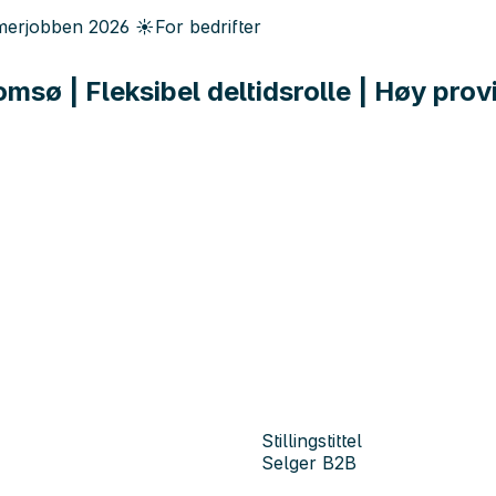
erjobben
2026
☀️
For bedrifter
romsø | Fleksibel deltidsrolle | Høy pr
Stillingstittel
Selger B2B