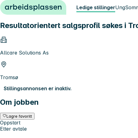
Hopp til innhold
Ledige stillinger
Ung
Somm
Resultatorientert salgsprofil søkes i T
Allcare Solutions As
Tromsø
Stillingsannonsen er inaktiv.
Om jobben
Lagre favoritt
Oppstart
Etter avtale