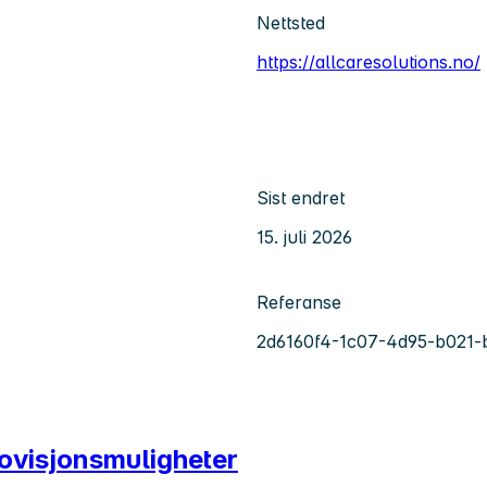
Nettsted
https://allcaresolutions.no/
Sist endret
15. juli 2026
Referanse
2d6160f4-1c07-4d95-b021-
ovisjonsmuligheter