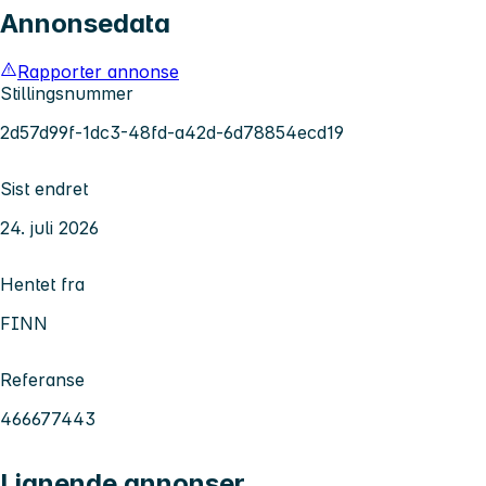
Annonsedata
Rapporter annonse
Stillingsnummer
2d57d99f-1dc3-48fd-a42d-6d78854ecd19
Sist endret
24. juli 2026
Hentet fra
FINN
Referanse
466677443
Lignende annonser