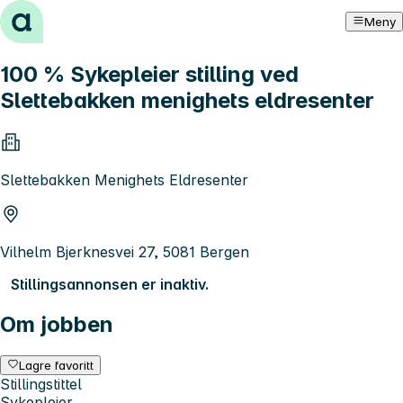
Hopp til innhold
Meny
100 % Sykepleier stilling ved
Slettebakken menighets eldresenter
Slettebakken Menighets Eldresenter
Vilhelm Bjerknesvei 27, 5081 Bergen
Stillingsannonsen er inaktiv.
Om jobben
Lagre favoritt
Stillingstittel
Sykepleier