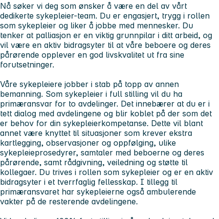
Nå søker vi deg som ønsker å være en del av vårt
dedikerte sykepleier-team. Du er engasjert, trygg i rollen
som sykepleier og liker å jobbe med mennesker. Du
tenker at palliasjon er en viktig grunnpilar i ditt arbeid, og
vil være en aktiv bidragsyter til at våre beboere og deres
pårørende opplever en god livskvalitet ut fra sine
forutsetninger.
Våre sykepleiere jobber i stab på topp av annen
bemanning. Som sykepleier i full stilling vil du ha
primæransvar for to avdelinger. Det innebærer at du er i
tett dialog med avdelingene og blir koblet på der som det
er behov for din sykepleierkompetanse. Dette vil blant
annet være knyttet til situasjoner som krever ekstra
kartlegging, observasjoner og oppfølging, ulike
sykepleieprosedyrer, samtaler med beboerne og deres
pårørende, samt rådgivning, veiledning og støtte til
kollegaer. Du trives i rollen som sykepleier og er en aktiv
bidragsyter i et tverrfaglig fellesskap. I tillegg til
primæransvaret har sykepleierne også ambulerende
vakter på de resterende avdelingene.