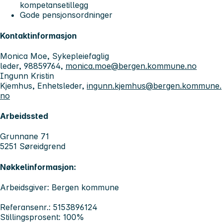
kompetansetillegg
Gode pensjonsordninger
Kontaktinformasjon
Monica Moe, Sykepleiefaglig
leder, 98859764,
monica.moe@bergen.kommune.no
Ingunn Kristin
Kjemhus, Enhetsleder,
ingunn.kjemhus@bergen.kommune.
no
Arbeidssted
Grunnane 71
5251 Søreidgrend
Nøkkelinformasjon:
Arbeidsgiver: Bergen kommune
Referansenr.: 5153896124
Stillingsprosent: 100%