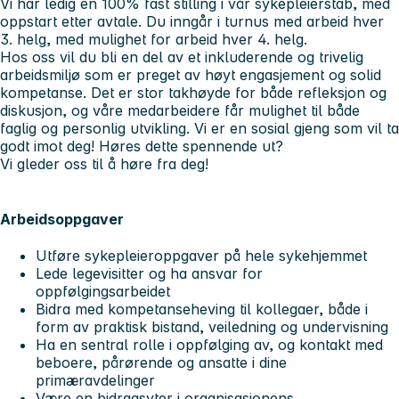
Vi har ledig en 100% fast stilling i vår sykepleierstab, med
oppstart etter avtale. Du inngår i turnus med arbeid hver
3. helg, med mulighet for arbeid hver 4. helg.
Hos oss vil du bli en del av et inkluderende og trivelig
arbeidsmiljø som er preget av høyt engasjement og solid
kompetanse. Det er stor takhøyde for både refleksjon og
diskusjon, og våre medarbeidere får mulighet til både
faglig og personlig utvikling. Vi er en sosial gjeng som vil ta
godt imot deg! Høres dette spennende ut?
Vi gleder oss til å høre fra deg!
Arbeidsoppgaver
Utføre sykepleieroppgaver på hele sykehjemmet
Lede legevisitter og ha ansvar for
oppfølgingsarbeidet
Bidra med kompetanseheving til kollegaer, både i
form av praktisk bistand, veiledning og undervisning
Ha en sentral rolle i oppfølging av, og kontakt med
beboere, pårørende og ansatte i dine
primæravdelinger
Være en bidragsyter i organisasjonens