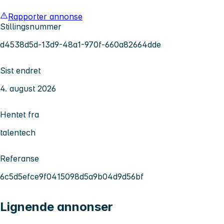
Rapporter annonse
Stillingsnummer
d4538d5d-13d9-48a1-970f-660a82664dde
Sist endret
4. august 2026
Hentet fra
talentech
Referanse
6c5d5efce9f0415098d5a9b04d9d56bf
Lignende annonser