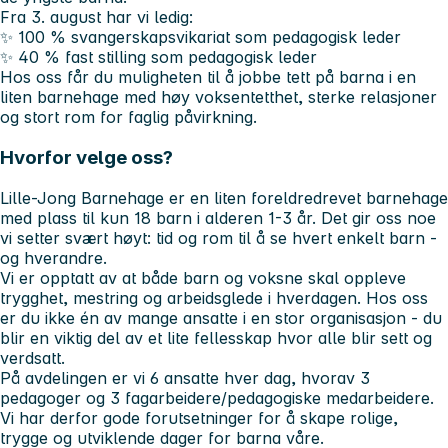
Fra 3. august har vi ledig:
✨
100 % svangerskapsvikariat som pedagogisk leder
✨
40 % fast stilling som pedagogisk leder
Hos oss får du muligheten til å jobbe tett på barna i en
liten barnehage med høy voksentetthet, sterke relasjoner
og stort rom for faglig påvirkning.
Hvorfor velge oss?
Lille-Jong Barnehage er en liten foreldredrevet barnehage
med plass til kun 18 barn i alderen 1-3 år. Det gir oss noe
vi setter svært høyt: tid og rom til å se hvert enkelt barn -
og hverandre.
Vi er opptatt av at både barn og voksne skal oppleve
trygghet, mestring og arbeidsglede i hverdagen. Hos oss
er du ikke én av mange ansatte i en stor organisasjon - du
blir en viktig del av et lite fellesskap hvor alle blir sett og
verdsatt.
På avdelingen er vi 6 ansatte hver dag, hvorav 3
pedagoger og 3 fagarbeidere/pedagogiske medarbeidere.
Vi har derfor gode forutsetninger for å skape rolige,
trygge og utviklende dager for barna våre.