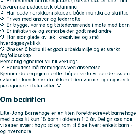
💛 Er utdannet barnehagelærer/førskolelærer eller har
tilsvarende pedagogisk utdanning
💛 Har gode norskkunnskaper, både muntlig og skriftlig
💛 Trives med ansvar og lederrolle
💛 Er trygge, varme og tilstedeværende i møte med barn
💛 Er initiativrike og samarbeider godt med andre
💛 Har stor glede av lek, kreativitet og små
hverdagsøyeblikk
💛 Ønsker å bidra til et godt arbeidsmiljø og et sterkt
fagfellesskap
Personlig egnethet vil bli vektlagt.
📌 Politiattest må fremlegges ved ansettelse
Kjenner du deg igjen i dette, håper vi du vil sende oss en
søknad - kanskje er du akkurat den varme og engasjerte
pedagogen vi leter etter 💛
Om bedriften
Lille-Jong Barnehage er en liten foreldredrevet barnehage
med plass til kun 18 barn i alderen 1-3 år. Det gir oss noe
vi setter svært høyt: tid og rom til å se hvert enkelt barn -
og hverandre.