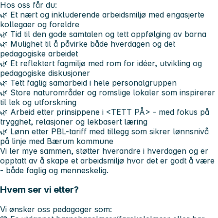
Hos oss får du:
🌿 Et nært og inkluderende arbeidsmiljø med engasjerte
kollegaer og foreldre
🌿 Tid til den gode samtalen og tett oppfølging av barna
🌿 Mulighet til å påvirke både hverdagen og det
pedagogiske arbeidet
🌿 Et reflektert fagmiljø med rom for idéer, utvikling og
pedagogiske diskusjoner
🌿 Tett faglig samarbeid i hele personalgruppen
🌿 Store naturområder og romslige lokaler som inspirerer
til lek og utforskning
🌿 Arbeid etter prinsippene i <TETT PÅ> - med fokus på
trygghet, relasjoner og lekbasert læring
🌿 Lønn etter PBL-tariff med tillegg som sikrer lønnsnivå
på linje med Bærum kommune
Vi ler mye sammen, støtter hverandre i hverdagen og er
opptatt av å skape et arbeidsmiljø hvor det er godt å være
- både faglig og menneskelig.
Hvem ser vi etter?
Vi ønsker oss pedagoger som: