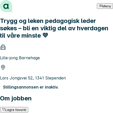
Hopp til innhold
Meny
Trygg og leken pedagogisk leder
søkes – bli en viktig del av hverdagen
til våre minste 💛
Lille-jong Barnehage
Lars Jongsvei 52, 1341 Slependen
Stillingsannonsen er inaktiv.
Om jobben
Lagre favoritt