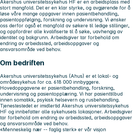
Akershus universitetssykehus HF er en arbeidsplass med
stort mangfold. Det er en klar styrke, og avgjørende for å
løse våre mange oppgaver innen pasientbehandling,
pasientoppfølging, forskning og undervisning. Vi ønsker
oss derfor også et mangfold av søkere til ledige stillinger,
og oppfordrer alle kvalifiserte til å søke, uavhengig av
identitet og bakgrunn. Arbeidsgiver tar forbehold om
endring av arbeidssted, arbeidsoppgaver og
ansvarsområde ved behov.
Om bedriften
Akershus universitetssykehus
(Ahus) er et lokal- og
områdesykehus for ca. 618 000 innbyggere.
Hovedoppgavene er pasientbehandling, forskning,
undervisning og pasientopplæring. Vi har pasienttilbud
innen somatikk, psykisk helsevern og rusbehandling.
Tjenestestedet er imidlertid Akershus universitetssykehus
HF og innbefatter alle sykehusets lokasjoner. Arbeidsgiver
tar forbehold om endring av arbeidssted, arbeidsoppgaver
og ansvarsområde ved behov.
«Menneskelig nær -- faglig sterk» er vår visjon