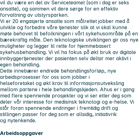
vil du være en del av Serviceteamet (som i dag er seks
ansatte), og sammen vil dere sørge for en effektiv
forvaltning av utstyrsparken.
Vi er 20 engasjerte ansatte som målrettet jobber med å
utvikle og forbedre våre tjenester slik at vi skal kunne
møte behovet til befolkningen i vårt sykehusområde på en
bærekraftig måte. Den teknologiske utviklingen gir oss nye
muligheter og legger til rette for hjemmebasert
sykehusbehandling. Vi vil ha fokus på økt bruk av digitale
innbyggertjenester der pasienten selv deltar mer aktivt i
egen behandling.
Dette innebærer endrede behandlingsforløp, nye
arbeidsprosesser for oss som jobber i
helseforetaket og økt krav til informasjonsutveksling
mellom partene i hele behandlingskjeden. Ahus er i gang
med flere spennende prosjekter og vi ser etter deg som
deler vår interesse for medisinsk teknologi og e-helse. Vi
står foran spennende endringer i fremtidig drift og
stillingen passer for deg som er allsidig, initiativrik
og nytenkende.
Arbeidsoppgaver