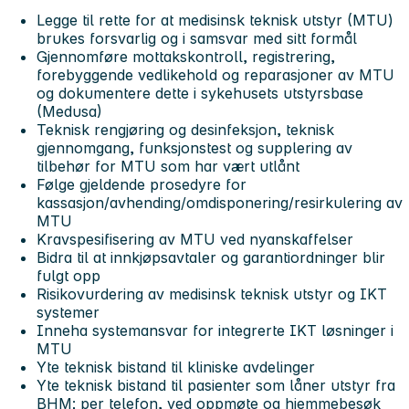
Legge til rette for at medisinsk teknisk utstyr (MTU)
brukes forsvarlig og i samsvar med sitt formål
Gjennomføre mottakskontroll, registrering,
forebyggende vedlikehold og reparasjoner av MTU
og dokumentere dette i sykehusets utstyrsbase
(Medusa)
Teknisk rengjøring og desinfeksjon, teknisk
gjennomgang, funksjonstest og supplering av
tilbehør for MTU som har vært utlånt
Følge gjeldende prosedyre for
kassasjon/avhending/omdisponering/resirkulering av
MTU
Kravspesifisering av MTU ved nyanskaffelser
Bidra til at innkjøpsavtaler og garantiordninger blir
fulgt opp
Risikovurdering av medisinsk teknisk utstyr og IKT
systemer
Inneha systemansvar for integrerte IKT løsninger i
MTU
Yte teknisk bistand til kliniske avdelinger
Yte teknisk bistand til pasienter som låner utstyr fra
BHM; per telefon, ved oppmøte og hjemmebesøk