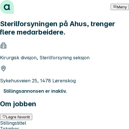
Hopp til innhold
Meny
Sterilforsyningen på Ahus, trenger
flere medarbeidere.
Kirurgisk divisjon, Sterilforsyning seksjon
Sykehusveien 25, 1478 Lørenskog
Stillingsannonsen er inaktiv.
Om jobben
Lagre favoritt
Stillingstittel
Tekniker