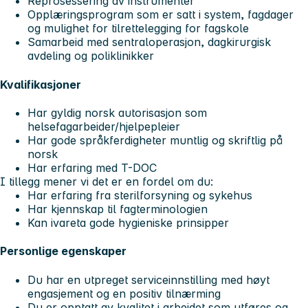
Reprosessering av instrumenter
Opplæringsprogram som er satt i system, fagdager
og mulighet for tilrettelegging for fagskole
Samarbeid med sentraloperasjon, dagkirurgisk
avdeling og poliklinikker
Kvalifikasjoner
Har gyldig norsk autorisasjon som
helsefagarbeider/hjelpepleier
Har gode språkferdigheter muntlig og skriftlig på
norsk
Har erfaring med T-DOC
I tillegg mener vi det er en fordel om du:
Har erfaring fra sterilforsyning og sykehus
Har kjennskap til fagterminologien
Kan ivareta gode hygieniske prinsipper
Personlige egenskaper
Du har en utpreget serviceinnstilling med høyt
engasjement og en positiv tilnærming
Du er opptatt av kvalitet i arbeidet som utføres og