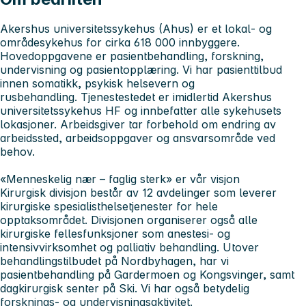
Akershus universitetssykehus (Ahus
) er et lokal- og
områdesykehus for cirka 618 000 innbyggere.
Hovedoppgavene er pasientbehandling, forskning,
undervisning og pasientopplæring. Vi har pasienttilbud
innen somatikk, psykisk helsevern og
rusbehandling. Tjenestestedet er imidlertid Akershus
universitetssykehus HF og innbefatter alle sykehusets
lokasjoner. Arbeidsgiver tar forbehold om endring av
arbeidssted, arbeidsoppgaver og ansvarsområde ved
behov.
«Menneskelig nær – faglig sterk» er vår visjon
Kirurgisk divisjon
består av 12 avdelinger som leverer
kirurgiske spesialisthelsetjenester for hele
opptaksområdet. Divisjonen organiserer også alle
kirurgiske fellesfunksjoner som anestesi- og
intensivvirksomhet og palliativ behandling. Utover
behandlingstilbudet på Nordbyhagen, har vi
pasientbehandling på Gardermoen og Kongsvinger, samt
dagkirurgisk senter på Ski. Vi har også betydelig
forsknings- og undervisningsaktivitet.