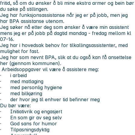
fritid, så om du ønsker å bli mine ekstra armer og bein bør
du søke på stillingen.
Jeg har funksjonsassistanse når jeg er på jobb, men jeg
har BPA assistanse utenom.
Jeg søker nå etter deg som ønsker å være min assistent
mens jeg er på jobb på dagtid mandag - fredag mellom kl
07-16.
Jeg har i hovedsak behov for tilkallingsassistenter, med
mulighet for fast.
Jeg har som nevnt BPA, slik at du også kan få ansettelse
her (gjennom kommunen).
Arbeidsoppgaver vil være å assistere meg:
· i arbeid
· med matlaging
· med personlig hygiene
· med bilkjøring
· der hvor jeg til enhver tid befinner meg
Du bør være:
· Initiativrik og engasjert
· En som gir av seg selv
· God sans for humor
· Tilpasningsdyktig