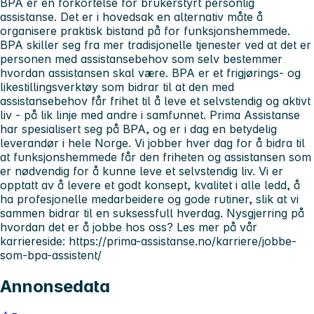
BPA er en forkortelse for brukerstyrt personlig
assistanse. Det er i hovedsak en alternativ måte å
organisere praktisk bistand på for funksjonshemmede.
BPA skiller seg fra mer tradisjonelle tjenester ved at det er
personen med assistansebehov som selv bestemmer
hvordan assistansen skal være. BPA er et frigjørings- og
likestillingsverktøy som bidrar til at den med
assistansebehov får frihet til å leve et selvstendig og aktivt
liv - på lik linje med andre i samfunnet. Prima Assistanse
har spesialisert seg på BPA, og er i dag en betydelig
leverandør i hele Norge. Vi jobber hver dag for å bidra til
at funksjonshemmede får den friheten og assistansen som
er nødvendig for å kunne leve et selvstendig liv. Vi er
opptatt av å levere et godt konsept, kvalitet i alle ledd, å
ha profesjonelle medarbeidere og gode rutiner, slik at vi
sammen bidrar til en suksessfull hverdag. Nysgjerring på
hvordan det er å jobbe hos oss? Les mer på vår
karriereside: https://prima-assistanse.no/karriere/jobbe-
som-bpa-assistent/
Annonsedata