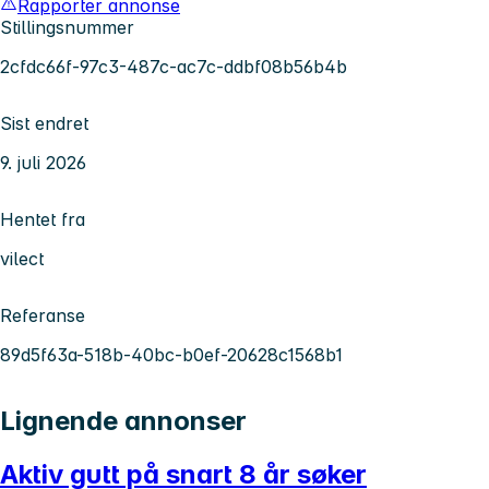
Rapporter annonse
Stillingsnummer
2cfdc66f-97c3-487c-ac7c-ddbf08b56b4b
Sist endret
9. juli 2026
Hentet fra
vilect
Referanse
89d5f63a-518b-40bc-b0ef-20628c1568b1
Lignende annonser
Aktiv gutt på snart 8 år søker