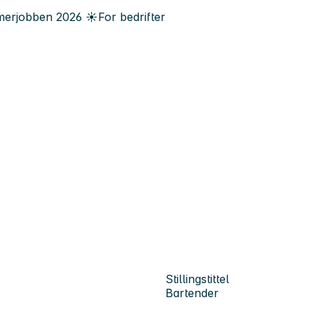
erjobben
2026
☀️
For bedrifter
Stillingstittel
Bartender