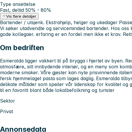
Type ansettelse
Fast, deltid 50% - 80%
Vis flere detaljer
Bartender / utsjenk. Ekstrahjelp, helger og ukedager
Passe
Vi søker utadvendte og serviceminded bartender. Hos oss k
gode kollegaer. erfaring er en fordel men ikke et krav. Ret
Om bedriften
Esmeralda ligger vakkert til på brygga i hjertet av byen. R
atmosfære, sitt innbydende interiør, og en meny som kombi
moderne smaker. Våre gjester kan nyte prisvinnende italiens
fersk hjemmelaget pasta som lages daglig. Esmeralda tilby
delikate måltider som speiler vår lidenskap for kvalitet og 
til en favoritt blant både lokalbefolkning og turister
Sektor
Privat
Annonsedata