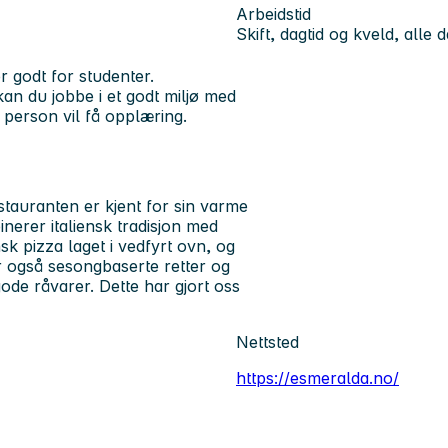
Arbeidstid
Skift, dagtid og kveld, alle 
r godt for studenter.
an du jobbe i et godt miljø med
t person vil få opplæring.
estauranten er kjent for sin varme
nerer italiensk tradisjon med
k pizza laget i vedfyrt ovn, og
r også sesongbaserte retter og
gode råvarer. Dette har gjort oss
Nettsted
https://esmeralda.no/