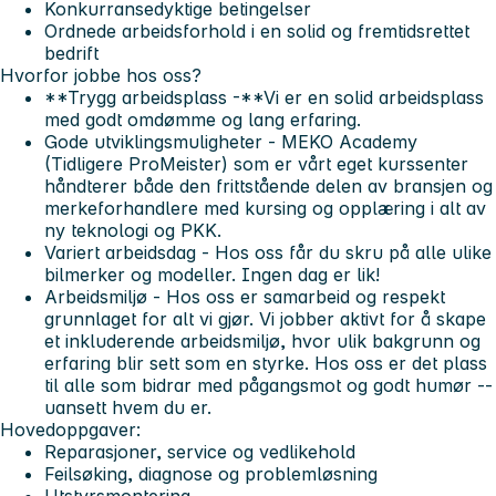
Konkurransedyktige betingelser
Ordnede arbeidsforhold i en solid og fremtidsrettet
bedrift
Hvorfor jobbe hos oss?
**Trygg arbeidsplass -**Vi er en solid arbeidsplass
med godt omdømme og lang erfaring.
Gode utviklingsmuligheter
- MEKO Academy
(Tidligere ProMeister) som er vårt eget kurssenter
håndterer både den frittstående delen av bransjen og
merkeforhandlere med kursing og opplæring i alt av
ny teknologi og PKK.
Variert arbeidsdag
- Hos oss får du skru på alle ulike
bilmerker og modeller. Ingen dag er lik!
Arbeidsmiljø
- Hos oss er samarbeid og respekt
grunnlaget for alt vi gjør. Vi jobber aktivt for å skape
et inkluderende arbeidsmiljø, hvor ulik bakgrunn og
erfaring blir sett som en styrke. Hos oss er det plass
til alle som bidrar med pågangsmot og godt humør --
uansett hvem du er.
Hovedoppgaver:
Reparasjoner, service og vedlikehold
Feilsøking, diagnose og problemløsning