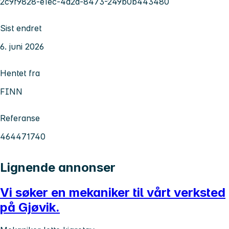
2c9f9828-e1ec-4d2d-8473-249b0b443480
Sist endret
6. juni 2026
Hentet fra
FINN
Referanse
464471740
Lignende annonser
Vi søker en mekaniker til vårt verksted
på Gjøvik.