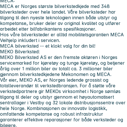
MECA:
MECA er Norges største bilverkstedkjede med 348
bilverksteder over hele landet. Våre bilverksteder har
tilgang til den nyeste teknologien innen både utstyr og
kompetanse, bruker deler av original kvalitet og utfører
arbeidet etter bilfabrikantens spesifikasjoner.
Hos våre bilverksteder er alltid mobilitetsgarantien MECA
Veihjelp inkludert i servicen.
MECA bilverksted -- et klokt valg for din bil!
MEKO Bilverksted:
MEKO Bilverksted AS er den fremste aktøren i Norges
servicemarked for kjøretøy og tunge kjøretøy, og betjener
årlig over 1 million biler av totalt ca. 3 millioner biler
gjennom bilverkstedkjedene Mekonomen og MECA.
Vår eier, MEKO AS, er Norges ledende grossist og
totalleverandør til verkstedbransjen. For å støtte våre
verkstedpartnere gir MEKOs virksomhet i Norge sømløs
tilgang til deler og utstyr gjennom et høyautomatisert
sentrallager i Vestby og 32 lokale distribusjonssentre over
hele Norge. Kombinasjonen av innovativ logistikk,
omfattende kompetanse og robust infrastruktur
garanterer effektive reparasjoner for både verksteder og
bileiere.