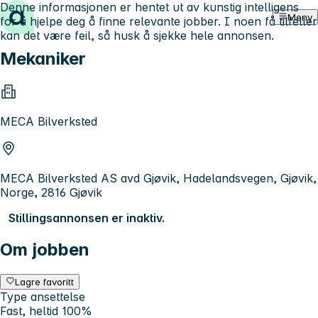
Denne informasjonen er hentet ut av kunstig intelligens
Hopp til innhold
Meny
for å hjelpe deg å finne relevante jobber. I noen få tilfeller
kan det være feil, så husk å sjekke hele annonsen.
Mekaniker
MECA Bilverksted
MECA Bilverksted AS avd Gjøvik, Hadelandsvegen, Gjøvik,
Norge, 2816 Gjøvik
Stillingsannonsen er inaktiv.
Om jobben
Lagre favoritt
Type ansettelse
Fast, heltid 100%