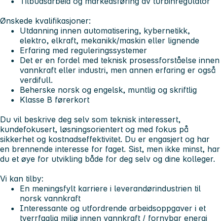
Tilbudsarbeid og markedsføring av turbinregulator
Ønskede kvalifikasjoner:
Utdanning innen automatisering, kybernetikk,
elektro, elkraft, mekanikk/maskin eller lignende
Erfaring med reguleringssystemer
Det er en fordel med teknisk prosessforståelse innen
vannkraft eller industri, men annen erfaring er også
verdifull.
Beherske norsk og engelsk, muntlig og skriftlig
Klasse B førerkort
Du vil beskrive deg selv
som teknisk interessert,
kundefokusert, løsningsorientert og med fokus på
sikkerhet og kostnadseffektivitet. Du er engasjert og har
en brennende interesse for faget. Sist, men ikke minst, har
du et øye for utvikling både for deg selv og dine kolleger.
Vi kan tilby:
En meningsfylt karriere i leverandørindustrien til
norsk vannkraft
Interessante og utfordrende arbeidsoppgaver i et
tverrfaglig miljø innen vannkraft / fornybar energi