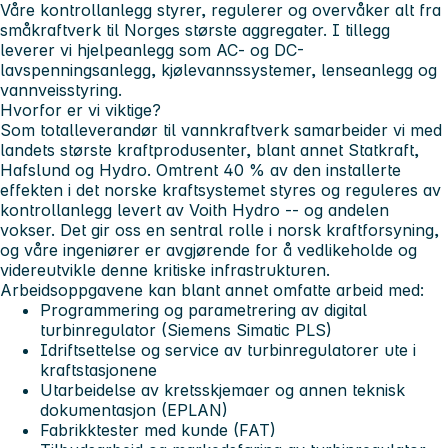
Våre kontrollanlegg styrer, regulerer og overvåker alt fra
småkraftverk til Norges største aggregater. I tillegg
leverer vi hjelpeanlegg som AC- og DC-
lavspenningsanlegg, kjølevannssystemer, lenseanlegg og
vannveisstyring.
Hvorfor er vi viktige?
Som totalleverandør til vannkraftverk samarbeider vi med
landets største kraftprodusenter, blant annet Statkraft,
Hafslund og Hydro. Omtrent 40 % av den installerte
effekten i det norske kraftsystemet styres og reguleres av
kontrollanlegg levert av Voith Hydro -- og andelen
vokser. Det gir oss en sentral rolle i norsk kraftforsyning,
og våre ingeniører er avgjørende for å vedlikeholde og
videreutvikle denne kritiske infrastrukturen.
Arbeidsoppgavene kan blant annet omfatte arbeid med:
Programmering og parametrering av digital
turbinregulator (Siemens Simatic PLS)
Idriftsettelse og service av turbinregulatorer ute i
kraftstasjonene
Utarbeidelse av kretsskjemaer og annen teknisk
dokumentasjon (EPLAN)
Fabrikktester med kunde (FAT)