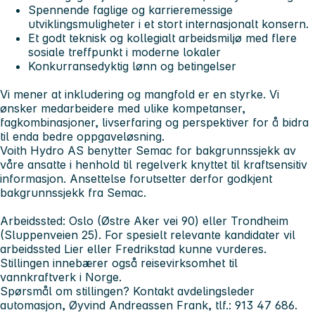
Spennende faglige og karrieremessige
utviklingsmuligheter i et stort internasjonalt konsern.
Et godt teknisk og kollegialt arbeidsmiljø med flere
sosiale treffpunkt i moderne lokaler
Konkurransedyktig lønn og betingelser
Vi mener at inkludering og mangfold er en styrke. Vi
ønsker medarbeidere med ulike kompetanser,
fagkombinasjoner, livserfaring og perspektiver for å bidra
til enda bedre oppgaveløsning.
Voith Hydro AS benytter Semac for bakgrunnssjekk av
våre ansatte i henhold til regelverk knyttet til kraftsensitiv
informasjon. Ansettelse forutsetter derfor godkjent
bakgrunnssjekk fra Semac.
Arbeidssted:
Oslo (Østre Aker vei 90) eller Trondheim
(Sluppenveien 25). For spesielt relevante kandidater vil
arbeidssted Lier eller Fredrikstad kunne vurderes.
Stillingen innebærer også reisevirksomhet til
vannkraftverk i Norge.
Spørsmål om stillingen?
Kontakt avdelingsleder
automasjon, Øyvind Andreassen Frank, tlf.: 913 47 686.