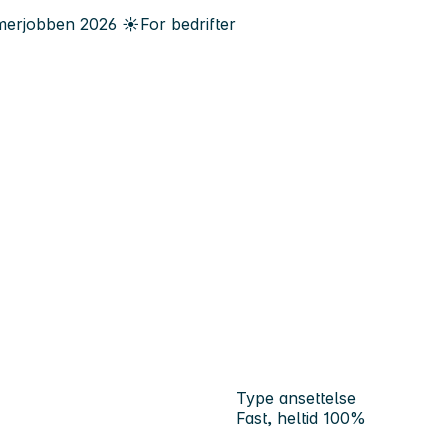
erjobben
2026
☀️
For bedrifter
Type ansettelse
Fast, heltid 100%