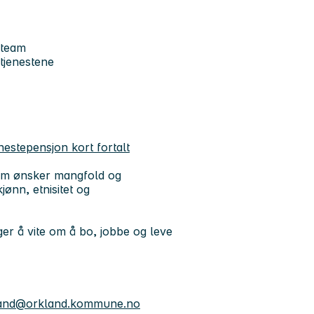
 team
 tjenestene
enestepensjon kort fortalt
som ønsker mangfold og
jønn, etnisitet og
ger å vite om å bo, jobbe og leve
land@orkland.kommune.no