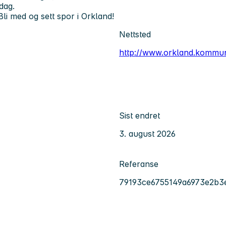
dag.
? Bli med og sett spor i Orkland!
Nettsted
http://www.orkland.kommu
Sist endret
3. august 2026
Referanse
79193ce6755149a6973e2b3