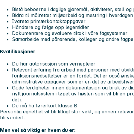
Bistå beboerne i daglige gjøremål, aktiviteter, stell og 
Bidra til målrettet miljøarbeid og mestring i hverdagen
Ivareta primærkontaktoppgaver
Håndtere og følge opp legemidler
Dokumentere og evaluere tiltak i våre fagsystemer
Samarbeide med pårørende, kolleger og andre fagp
Kvalifikasjoner
Du har autorisasjon som vernepleier
Relevant erfaring fra arbeid med personer med utvik
funksjonsnedsettelser er en fordel. Det er også ønskeli
administrative oppgaver som er en del av arbeidshve
Gode ferdigheter innen dokumentasjon og bruk av digi
nytt journalsystem i løpet av høsten som vil bli en p
del i.
Du må ha førerkort klasse B
Personlig egnethet vil bli tillagt stor vekt, og annen rele
bli vurdert.
Men vel så viktig er hvem du er: