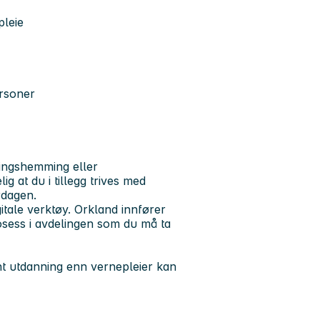
pleie
ersoner
lingshemming eller
g at du i tillegg trives med
rdagen.
tale verktøy. Orkland innfører
rosess i avdelingen som du må ta
vant utdanning enn vernepleier kan