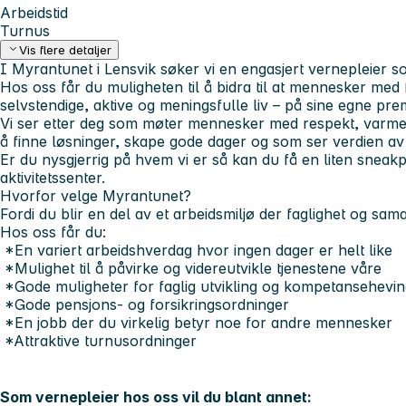
Arbeidstid
Turnus
Vis flere detaljer
I Myrantunet i Lensvik søker vi en engasjert vernepleier 
Hos oss får du muligheten til å bidra til at mennesker med
selvstendige, aktive og meningsfulle liv – på sine egne pre
Vi ser etter deg som møter mennesker med respekt, varme 
å finne løsninger, skape gode dager og som ser verdien av
Er du nysgjerrig på hvem vi er så kan du få en liten snea
aktivitetssenter.
Hvorfor velge Myrantunet?
Fordi du blir en del av et arbeidsmiljø der faglighet og sama
Hos oss får du:
*En variert arbeidshverdag hvor ingen dager er helt like
*Mulighet til å påvirke og videreutvikle tjenestene våre
*Gode muligheter for faglig utvikling og kompetansehevin
*Gode pensjons- og forsikringsordninger
*En jobb der du virkelig betyr noe for andre mennesker
*Attraktive turnusordninger
Som vernepleier hos oss vil du blant annet: