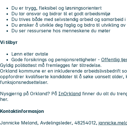
Du er trygg, fleksibel og løsningsorientert
Du tar ansvar og bidrar til et godt arbeidsmiljø
Du trives både med selvstendig arbeid og samarbeid i
Du ønsker å utvikle deg faglig og bidra til utvikling av
Du ser ressursene hos menneskene du møter
Vi tilbyr
Lønn etter avtale
Gode forsikrings og pensjonsrettigheter -
Offentlig tj
Gyldig politiattest må fremlegges før tiltredelse.
Orkland kommune er en inkluderende arbeidslivsbedrift 
oppfordrer kvalifiserte kandidater til å søke uansett alder, k
funksjonsnedsettelser.
Nysgjerrig på Orkland? På
InOrkland
finner du alt du tren
her.
Kontaktinformasjon
Jannicke Meland, Avdelingsleder, 48254012,
jannicke.me