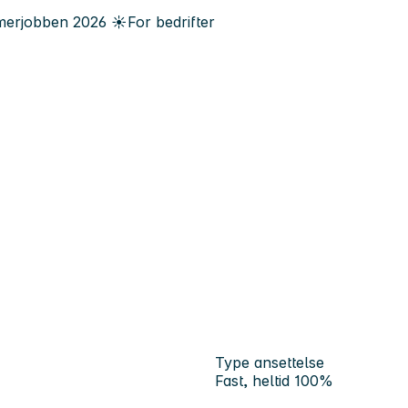
erjobben
2026
☀️
For bedrifter
Type ansettelse
Fast, heltid 100%