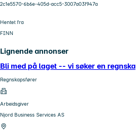
2c1e5570-6b6e-405d-acc5-3007a03f947a
Hentet fra
FINN
Lignende annonser
Bli med på laget -- vi søker en regns
Regnskapsfører
Arbeidsgiver
Njord Business Services AS