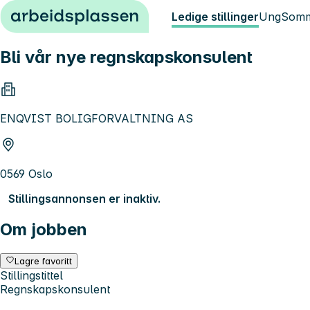
Hopp til innhold
Ledige stillinger
Ung
Somm
Bli vår nye regnskapskonsulent
ENQVIST BOLIGFORVALTNING AS
0569 Oslo
Stillingsannonsen er inaktiv.
Om jobben
Lagre favoritt
Stillingstittel
Regnskapskonsulent