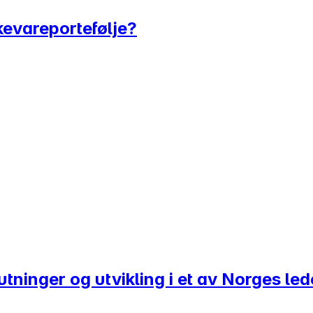
kkevareportefølje?
utninger og utvikling i et av Norges l