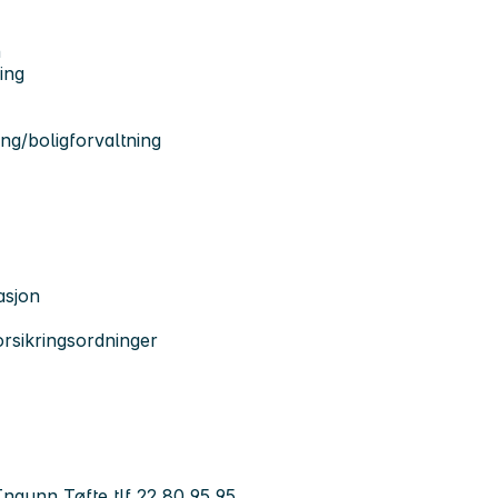
n
ing
ing/boligforvaltning
asjon
orsikringsordninger
Ingunn Tøfte tlf 22 80 95 95.