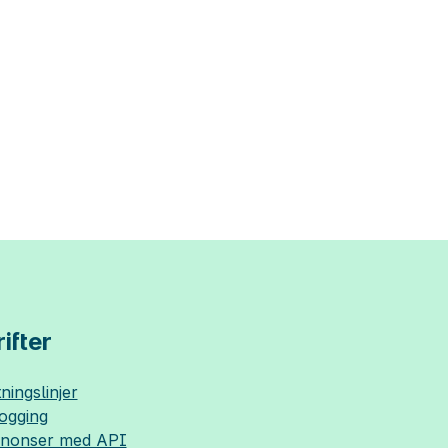
ifter
ningslinjer
logging
nnonser med API