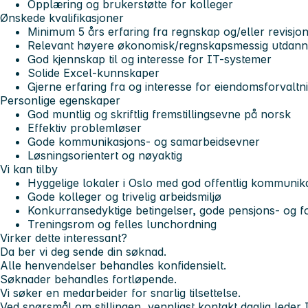
Opplæring og brukerstøtte for kolleger
Ønskede kvalifikasjoner
Minimum 5 års erfaring fra regnskap og/eller revisjo
Relevant høyere økonomisk/regnskapsmessig utdann
God kjennskap til og interesse for IT-systemer
Solide Excel-kunnskaper
Gjerne erfaring fra og interesse for eiendomsforvaltn
Personlige egenskaper
God muntlig og skriftlig fremstillingsevne på norsk
Effektiv problemløser
Gode kommunikasjons- og samarbeidsevner
Løsningsorientert og nøyaktig
Vi kan tilby
Hyggelige lokaler i Oslo med god offentlig kommunik
Gode kolleger og trivelig arbeidsmiljø
Konkurransedyktige betingelser, gode pensjons- og f
Treningsrom og felles lunchordning
Virker dette interessant?
Da ber vi deg sende din søknad.
Alle henvendelser behandles konfidensielt.
Søknader behandles fortløpende.
Vi søker en medarbeider for snarlig tilsettelse.
Ved spørsmål om stillingen, vennligst kontakt daglig leder 