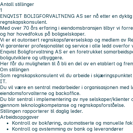
Antall stillinger
1
ENQVIST BOLIGFORVALTNING AS ser nå etter en dyktig 
regnskapskonsulent.
Med over 70 års erfaring i eiendomsbransjen tilbyr vi forre
og har hovedfokus på boligselskaper.
Vi er et autorisert regnskapsførerselskap og medlem av 
Vi garanterer profesjonalitet og service i alle ledd overfor 
Enqvist Boligforvaltning AS er en foretrukket samarbeidspa
boligutviklere og utbyggere.
Her får du muligheten til å bli en del av en etablert og frem
Om stillingen
Som regnskapskonsulent vil du arbeide i skjæringspunkte
IT.
Du vil være en sentral medarbeider i organisasjonen med 
eiendomsforvalterne og backoffice.
Du blir sentral i implementering av nye selskaper/klienter 
gjennom teknologikompetanse og regnskapsforståelse.
Stillingen rapporterer til daglig leder.
Arbeidsoppgaver
Kontroll av bokføring, automatiserte og manuelle fak
Kontroll og avstemming av bank og leverandører