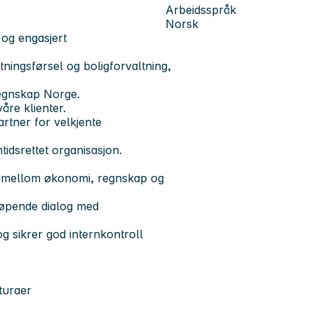
Arbeidsspråk
Norsk
og engasjert
tningsførsel og boligforvaltning,
Regnskap Norge.
våre klienter.
rtner for velkjente
tidsrettet organisasjon.
t mellom økonomi, regnskap og
løpende dialog med
og sikrer god internkontroll
turaer