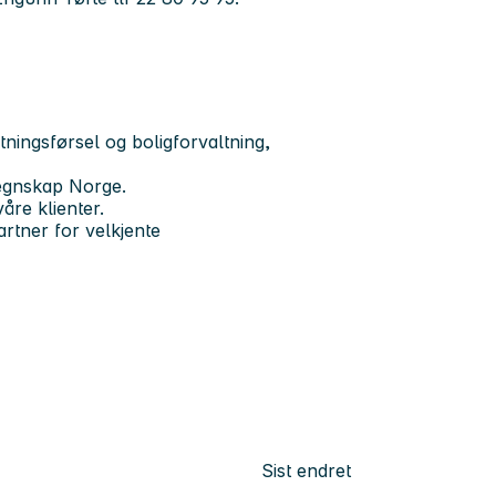
tningsførsel og boligforvaltning,
Regnskap Norge.
våre klienter.
rtner for velkjente
Sist endret