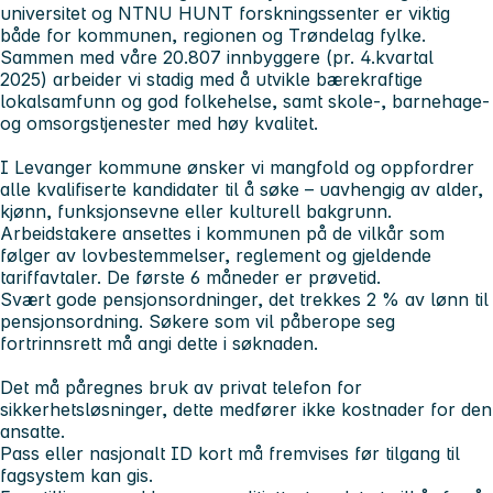
universitet og NTNU HUNT forskningssenter er viktig
både for kommunen, regionen og Trøndelag fylke.
Sammen med våre 20.807 innbyggere (pr. 4.kvartal
2025) arbeider vi stadig med å utvikle bærekraftige
lokalsamfunn og god folkehelse, samt skole-, barnehage-
og omsorgstjenester med høy kvalitet.
I Levanger kommune ønsker vi mangfold og oppfordrer
alle kvalifiserte kandidater til å søke – uavhengig av alder,
kjønn, funksjonsevne eller kulturell bakgrunn.
Arbeidstakere ansettes i kommunen på de vilkår som
følger av lovbestemmelser, reglement og gjeldende
tariffavtaler. De første 6 måneder er prøvetid.
Svært gode pensjonsordninger, det trekkes 2 % av lønn til
pensjonsordning. Søkere som vil påberope seg
fortrinnsrett må angi dette i søknaden.
Det må påregnes bruk av privat telefon for
sikkerhetsløsninger, dette medfører ikke kostnader for den
ansatte.
Pass eller nasjonalt ID kort må fremvises før tilgang til
fagsystem kan gis.