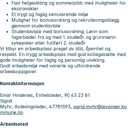
Fast helgestilling og sommerjobb med muligheter for
ekstravakter
Et trygt og faglig stimulerende miljø
Mulighet for bonusordning og rekrutteringstillegg
gjennom studentavtale
Studentavtale med bonusordning. Lønn som
fagarbeider fra og med 1. studieår og grunnlønn
sykepleier etter fullført 2. studieår
Vi tilbyr en arbeidsplass preget av tillit, åpenhet og
respekt. En trygg arbeidsplass med god kollegastøtte med
gode muligheter for faglig og personlig utvikling.
Godt arbeidsmiljø med varierte og utfordrende
arbeidsoppgaver
Kontaktinformasjon
Einar Hindenes, Enhetsleder, 90 63 23 81
Sigrid
Myhr, Avdelingsleder, 47781593,
sigrid.myhr@levanger.ko
mmune.no
Arbeidssted