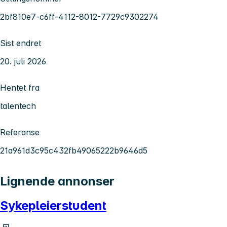
2bf810e7-c6ff-4112-8012-7729c9302274
Sist endret
20. juli 2026
Hentet fra
talentech
Referanse
21a961d3c95c432fb49065222b9646d5
Lignende annonser
Sykepleierstudent