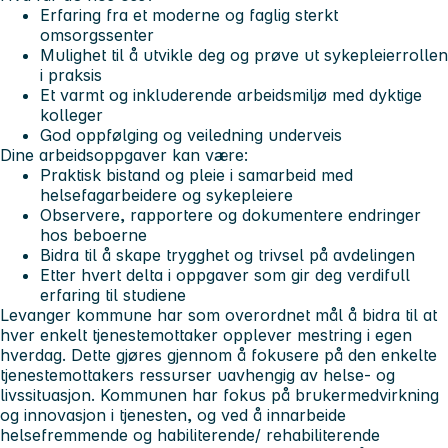
Erfaring fra et moderne og faglig sterkt
omsorgssenter
Mulighet til å utvikle deg og prøve ut sykepleierrollen
i praksis
Et varmt og inkluderende arbeidsmiljø med dyktige
kolleger
God oppfølging og veiledning underveis
Dine arbeidsoppgaver kan være:
Praktisk bistand og pleie i samarbeid med
helsefagarbeidere og sykepleiere
Observere, rapportere og dokumentere endringer
hos beboerne
Bidra til å skape trygghet og trivsel på avdelingen
Etter hvert delta i oppgaver som gir deg verdifull
erfaring til studiene
Levanger kommune har som overordnet mål å bidra til at
hver enkelt tjenestemottaker opplever mestring i egen
hverdag. Dette gjøres gjennom å fokusere på den enkelte
tjenestemottakers ressurser uavhengig av helse- og
livssituasjon. Kommunen har fokus på brukermedvirkning
og innovasjon i tjenesten, og ved å innarbeide
helsefremmende og habiliterende/ rehabiliterende