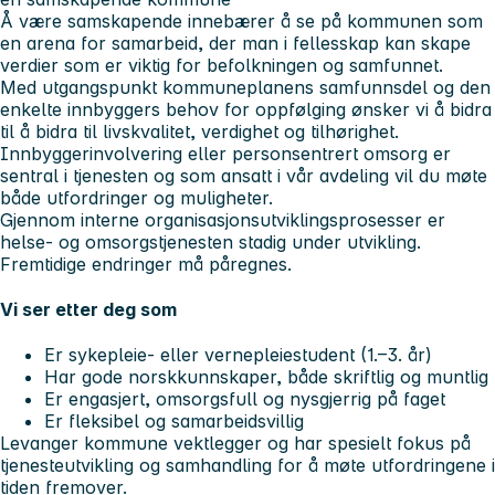
Å være samskapende innebærer å se på kommunen som
en arena for samarbeid, der man i fellesskap kan skape
verdier som er viktig for befolkningen og samfunnet.
Med utgangspunkt kommuneplanens samfunnsdel og den
enkelte innbyggers behov for oppfølging ønsker vi å bidra
til å bidra til livskvalitet, verdighet og tilhørighet.
Innbyggerinvolvering eller personsentrert omsorg er
sentral i tjenesten og som ansatt i vår avdeling vil du møte
både utfordringer og muligheter.
Gjennom interne organisasjonsutviklingsprosesser er
helse- og omsorgstjenesten stadig under utvikling.
Fremtidige endringer må påregnes.
Vi ser etter deg som
Er sykepleie- eller vernepleiestudent (1.–3. år)
Har gode norskkunnskaper, både skriftlig og muntlig
Er engasjert, omsorgsfull og nysgjerrig på faget
Er fleksibel og samarbeidsvillig
Levanger kommune vektlegger og har spesielt fokus på
tjenesteutvikling og samhandling for å møte utfordringene i
tiden fremover.