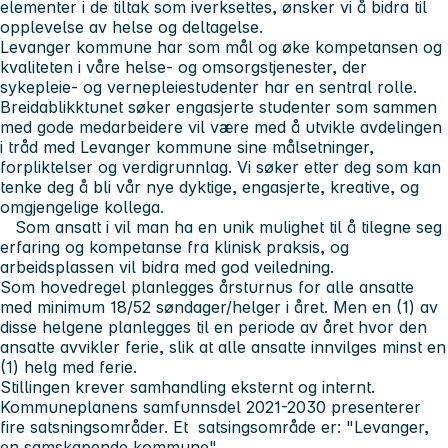
elementer i de tiltak som iverksettes, ønsker vi å bidra til
opplevelse av helse og deltagelse.
Levanger kommune har som mål og øke kompetansen og
kvaliteten i våre helse- og omsorgstjenester, der
sykepleie- og vernepleiestudenter har en sentral rolle.
Breidablikktunet søker engasjerte studenter som sammen
med gode medarbeidere vil være med å utvikle avdelingen
i tråd med Levanger kommune sine målsetninger,
forpliktelser og verdigrunnlag. Vi søker etter deg som kan
tenke deg å bli vår nye dyktige, engasjerte, kreative, og
omgjengelige kollega.
Som ansatt i vil man ha en unik mulighet til å tilegne seg
erfaring og kompetanse fra klinisk praksis, og
arbeidsplassen vil bidra med god veiledning.
Som hovedregel planlegges årsturnus for alle ansatte
med minimum 18/52 søndager/helger i året. Men en (1) av
disse helgene planlegges til en periode av året hvor den
ansatte avvikler ferie, slik at alle ansatte innvilges minst en
(1) helg med ferie.
Stillingen krever samhandling eksternt og internt.
Kommuneplanens samfunnsdel 2021-2030 presenterer
fire satsningsområder. Et satsingsområde er: "Levanger,
en samskapende kommune"