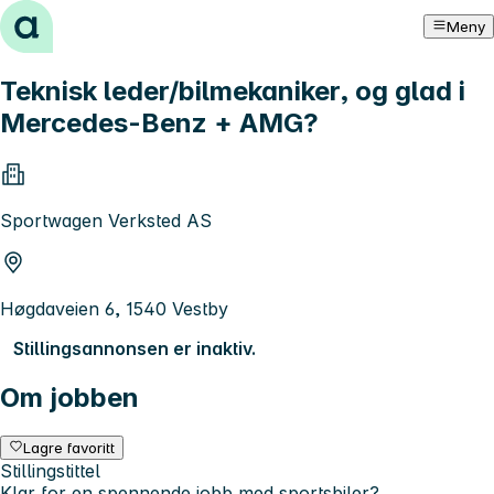
Hopp til innhold
Meny
Teknisk leder/bilmekaniker, og glad i
Mercedes-Benz + AMG?
Sportwagen Verksted AS
Høgdaveien 6, 1540 Vestby
Stillingsannonsen er inaktiv.
Om jobben
Lagre favoritt
Stillingstittel
Klar for en spennende jobb med sportsbiler?