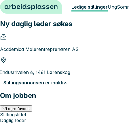
Hopp til innhold
Ledige stillinger
Ung
Somm
Ny daglig leder søkes
Academica Malerentreprenøren AS
Industriveien 6, 1461 Lørenskog
Stillingsannonsen er inaktiv.
Om jobben
Lagre favoritt
Stillingstittel
Daglig leder