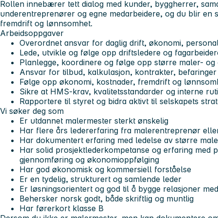
Rollen innebærer tett dialog med kunder, byggherrer, sam
underentreprenører og egne medarbeidere, og du blir en sen
fremdrift og lønnsomhet.
Arbeidsoppgaver
Overordnet ansvar for daglig drift, økonomi, persona
Lede, utvikle og følge opp driftsledere og fagarbeider
Planlegge, koordinere og følge opp større maler- og 
Ansvar for tilbud, kalkulasjon, kontrakter, befaring
Følge opp økonomi, kostnader, fremdrift og lønnsomhe
Sikre at HMS-krav, kvalitetsstandarder og interne rut
Rapportere til styret og bidra aktivt til selskapets stra
Vi søker deg som
Er utdannet malermester sterkt ønskelig
Har flere års ledererfaring fra malerentreprenør elle
Har dokumentert erfaring med ledelse av større male
Har solid prosjektlederkompetanse og erfaring med pl
gjennomføring og økonomioppfølging
Har god økonomisk og kommersiell forståelse
Er en tydelig, strukturert og samlende leder
Er løsningsorientert og god til å bygge relasjoner m
Behersker norsk godt, både skriftlig og muntlig
Har førerkort klasse B