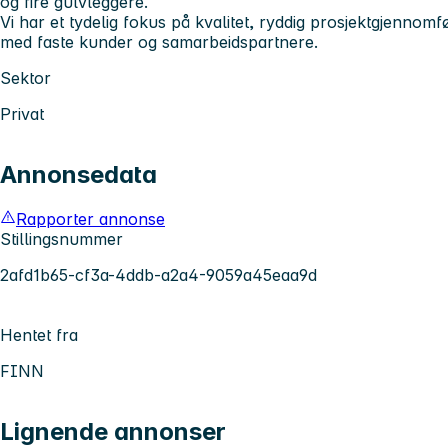
og fire gulvleggere.
Vi har et tydelig fokus på kvalitet, ryddig prosjektgjennomf
med faste kunder og samarbeidspartnere.
Sektor
Privat
Annonsedata
Rapporter annonse
Stillingsnummer
2afd1b65-cf3a-4ddb-a2a4-9059a45eaa9d
Hentet fra
FINN
Lignende annonser