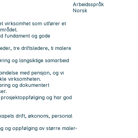
Arbeidsspråk
Norsk
t virksomhet som utfører et
området.
lid fundament og gode
er, tre driftsledere, ti malere
øring og langsiktige samarbeid
bindelse med pensjon, og vi
ikle virksomheten.
faring og dokumentert
er.
 prosjektoppfølging og har god
kapets drift, økonomi, personal
ing og oppfølging av større maler-