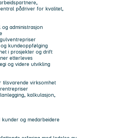
arbeidspartnere,
tral pådriver for kvalitet,
l og administrasjon
e
gulventrepriser
er og kundeoppfølging
t i prosjekter og drift
iner etterleves
tegi og videre utvikling
r tilsvarende virksomhet
rentrepriser
anlegging, kalkulasjon,
ed kunder og medarbeidere