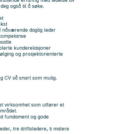
attende erfaring med ledelse av
deg også til å søke.
et
ekst
 nåværende daglig leder
g kompetanse
satte
blerte kunderelasjoner
lging og prosjektorienterte
og CV så snart som mulig.
t virksomhet som utfører et
området.
lid fundament og gode
er, tre driftsledere, ti malere