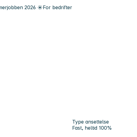
erjobben
2026
☀️
For bedrifter
Type ansettelse
Fast, heltid 100%