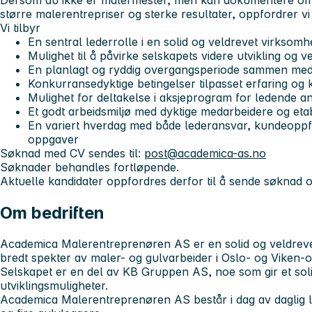
Dersom du ikke er malermester, men kan dokumentere omf
større malerentrepriser og sterke resultater, oppfordrer vi 
Vi tilbyr
En sentral lederrolle i en solid og veldrevet virksomh
Mulighet til å påvirke selskapets videre utvikling og v
En planlagt og ryddig overgangsperiode sammen med
Konkurransedyktige betingelser tilpasset erfaring o
Mulighet for deltakelse i aksjeprogram for ledende an
Et godt arbeidsmiljø med dyktige medarbeidere og eta
En variert hverdag med både lederansvar, kundeoppfø
oppgaver
Søknad med CV sendes til:
post@academica-as.no
Søknader behandles fortløpende.
Aktuelle kandidater oppfordres derfor til å sende søknad 
Om bedriften
Academica Malerentreprenøren AS er en solid og veldreve
bredt spekter av maler- og gulvarbeider i Oslo- og Viken-
Selskapet er en del av KB Gruppen AS, noe som gir et so
utviklingsmuligheter.
Academica Malerentreprenøren AS består i dag av daglig led