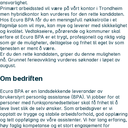
ansvarlighet.
Primært arbeidssted vil være på vårt kontor i Trondheim
men hybridkontor kan vurderes for den rette kandidaten.
Hos Ecura BPA får du en meningsfull nøkkelrolle i et
fagmiljø som vil mye, kan mye og leverer med skikkelighet
og kvalitet. Vedtakseiere, pårørende og kommuner skal
erfare at Ecura BPA er et trygt, profesjonelt og riktig valg
som gir de muligheter, deltagelse og frihet til eget liv som
tjenesten er ment å være.
Er du den rette kandidaten, griper du denne muligheten
nå. Grunnet ferieavvikling vurderes søknader i løpet av
august.
Om bedriften
Ecura BPA er en landsdekkende leverandør av
brukerstyrt personlig assistanse (BPA). Vi jobber for at
personer med funksjonsnedsettelser skal få frihet til å
leve livet slik de selv ønsker. Som arbeidsgiver er vi
opptatt av trygge og stabile arbeidsforhold, god opplæring
og tett oppfølging av våre assistenter. Vi har lang erfaring,
høy faglig kompetanse og et stort engasjement for