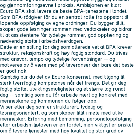
og gjennomføringsevne i praksis. Ambisjonen er klar:
Ecura BPA skal levere de beste BPA-tjenestene i landet.
Som BPA-rådgiver får du en sentral rolle fra oppstart til
løpende oppfølging av egne ordninger. Du bygger tillit,
skaper gode løsninger sammen med vedtakseier og bidrar
til at assistentene får tydelige rammer, god opplæring og
nødvendig støtte i arbeidshverdagen.
Dette er en stilling for deg som allerede vet at BPA krever
struktur, relasjonskraft og høy faglig standard. Du trives
med ansvar, tempo og tydelige forventninger -- og
motiveres av å være med på leveranser der bare det beste
er godt nok.
Samtidig blir du del av Ecura-konsernet, med tilgang til
sterk tverrfaglig kompetanse når det trengs. Det gir deg
faglig støtte, utviklingsmuligheter og et større lag rundt
deg -- samtidig som du får arbeide nært og konkret med
menneskene og kommunen du følger opp.
Vi ser etter deg som er strukturert, tydelig og
løsningsorientert, og som skaper tillit i møte med ulike
mennesker. Erfaring med bemanning, personaloppfølging
eller arbeidsmiljøloven er en fordel, men viktigst er ønsket
om å levere tjenester med høy kvalitet og stor grad av