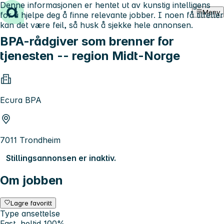
Denne informasjonen er hentet ut av kunstig intelligens
Hopp til innhold
Meny
for å hjelpe deg å finne relevante jobber. I noen få tilfeller
kan det være feil, så husk å sjekke hele annonsen.
BPA-rådgiver som brenner for
tjenesten -- region Midt-Norge
Ecura BPA
7011 Trondheim
Stillingsannonsen er inaktiv.
Om jobben
Lagre favoritt
Type ansettelse
Fast, heltid 100%