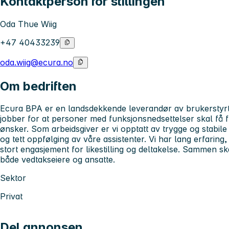
Kontaktperson for stillingen
Oda Thue Wiig
+47 40433239
oda.wiig@ecura.no
Om bedriften
Ecura BPA er en landsdekkende leverandør av brukerstyrt 
jobber for at personer med funksjonsnedsettelser skal få frih
ønsker. Som arbeidsgiver er vi opptatt av trygge og stabil
og tett oppfølging av våre assistenter. Vi har lang erfarin
stort engasjement for likestilling og deltakelse. Sammen ska
både vedtakseiere og ansatte.
Sektor
Privat
Del annonsen