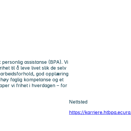
personlig assistanse (BPA). Vi
et til å leve livet slik de selv
e arbeidsforhold, god opplæring
g, høy faglig kompetanse og et
per vi frihet i hverdagen – for
Nettsted
https://karriere.htbpa.ecura