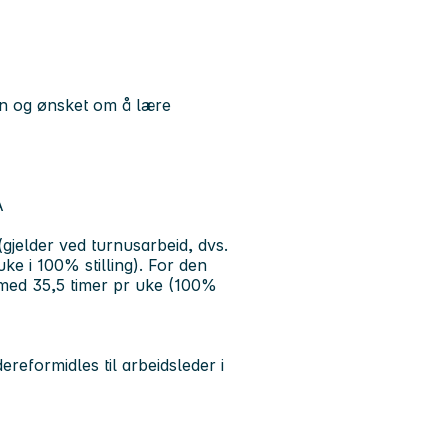
jen og ønsket om å lære
A
 (gjelder ved turnusarbeid, dvs.
ke i 100% stilling). For den
id med 35,5 timer pr uke (100%
reformidles til arbeidsleder i