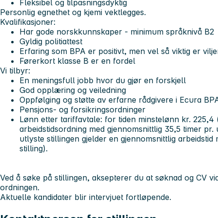
Fleksibel og tilpasningsdyktig
Personlig egnethet og kjemi vektlegges.
Kvalifikasjoner:
Har gode norskkunnskaper - minimum språknivå B2
Gyldig politiattest
Erfaring som BPA er positivt, men vel så viktig er vil
Førerkort klasse B er en fordel
Vi tilbyr:
En meningsfull jobb hvor du gjør en forskjell
God opplæring og veiledning
Oppfølging og støtte av erfarne rådgivere i Ecura BP
Pensjons- og forsikringsordninger
Lønn etter tariffavtale: for tiden minstelønn kr. 225,4
arbeidstidsordning med gjennomsnittlig 35,5 timer pr. u
utlyste stillingen gjelder en gjennomsnittlig arbeidst
stilling).
Ved å søke på stillingen, aksepterer du at søknad og CV vide
ordningen.
Aktuelle kandidater blir intervjuet fortløpende.