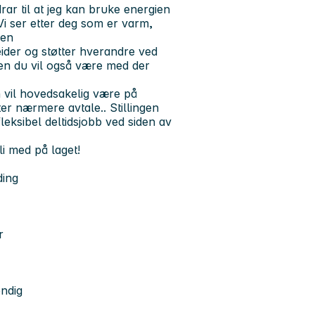
rar til at jeg kan bruke energien
Vi ser etter deg som er varm,
gen
eider og støtter hverandre ved
en du vil også være med der
en vil hovedsakelig være på
er nærmere avtale.. Stillingen
leksibel deltidsjobb ved siden av
i med på laget!
ding
r
ndig