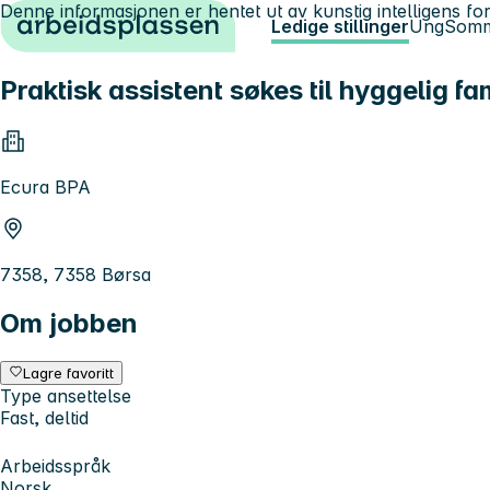
Denne informasjonen er hentet ut av kunstig intelligens for
Hopp til innhold
Ledige stillinger
Ung
Somm
Praktisk assistent søkes til hyggelig fam
Ecura BPA
7358, 7358 Børsa
Om jobben
Lagre favoritt
Type ansettelse
Fast, deltid
Arbeidsspråk
Norsk