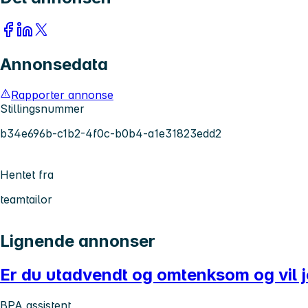
Annonsedata
Rapporter annonse
Stillingsnummer
b34e696b-c1b2-4f0c-b0b4-a1e31823edd2
Hentet fra
teamtailor
Lignende annonser
Er du utadvendt og omtenksom og vil j
BPA assistent