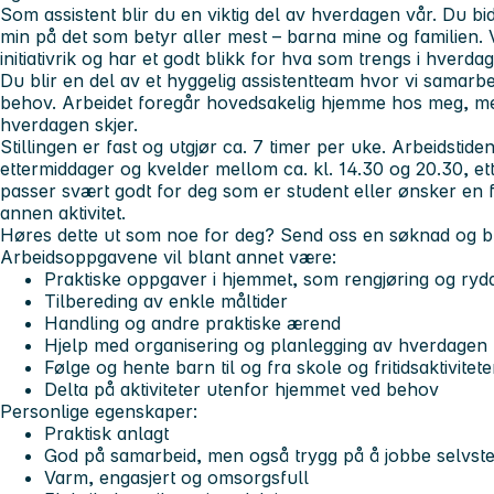
Som assistent blir du en viktig del av hverdagen vår. Du bid
min på det som betyr aller mest – barna mine og familien. 
initiativrik og har et godt blikk for hva som trengs i hverda
Du blir en del av et hyggelig assistentteam hvor vi samarb
behov. Arbeidet foregår hovedsakelig hjemme hos meg, m
hverdagen skjer.
Stillingen er fast og utgjør ca. 7 timer per uke. Arbeidstid
ettermiddager og kvelder mellom ca. kl. 14.30 og 20.30, ett
passer svært godt for deg som er student eller ønsker en f
annen aktivitet.
Høres dette ut som noe for deg? Send oss en søknad og bl
Arbeidsoppgavene vil blant annet være:
Praktiske oppgaver i hjemmet, som rengjøring og ryd
Tilbereding av enkle måltider
Handling og andre praktiske ærend
Hjelp med organisering og planlegging av hverdagen
Følge og hente barn til og fra skole og fritidsaktivitete
Delta på aktiviteter utenfor hjemmet ved behov
Personlige egenskaper:
Praktisk anlagt
God på samarbeid, men også trygg på å jobbe selvste
Varm, engasjert og omsorgsfull