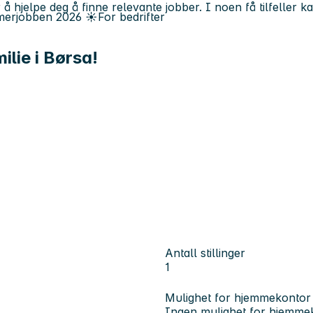
 å hjelpe deg å finne relevante jobber. I noen få tilfeller 
erjobben
2026
☀️
For bedrifter
ilie i Børsa!
Antall stillinger
1
Mulighet for hjemmekontor
Ingen mulighet for hjemme