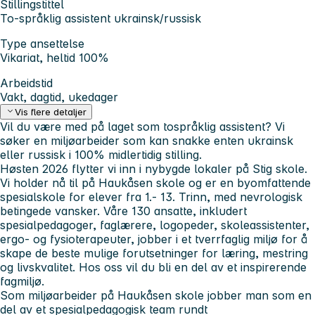
Stillingstittel
To-språklig assistent ukrainsk/russisk
Type ansettelse
Vikariat, heltid 100%
Arbeidstid
Vakt, dagtid, ukedager
Vis flere detaljer
Vil du være med på laget som tospråklig assistent? Vi
søker en miljøarbeider som kan snakke enten ukrainsk
eller russisk i 100% midlertidig stilling.
Høsten 2026 flytter vi inn i nybygde lokaler på Stig skole.
Vi holder nå til på Haukåsen skole og er en byomfattende
spesialskole for elever fra 1.- 13. Trinn, med nevrologisk
betingede vansker. Våre 130 ansatte, inkludert
spesialpedagoger, faglærere, logopeder, skoleassistenter,
ergo- og fysioterapeuter, jobber i et tverrfaglig miljø for å
skape de beste mulige forutsetninger for læring, mestring
og livskvalitet. Hos oss vil du bli en del av et inspirerende
fagmiljø.
Som miljøarbeider på Haukåsen skole jobber man som en
del av et spesialpedagogisk team rundt