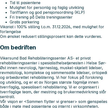
Tid til pasientene
Mulighet for personlig og faglig utvikling
Tarifflønn og god pensjonsordning (KLP)
Fri trening på Delta treningssenter
Gratis parkering
Vikariat i 100% stilling t.o.m. 31.12.2026, med mulighet for
forlengelse
Om ønsket redusert stillingsprosent kan dette vurderes.
Om bedriften
Vikersund Bad Rehabiliteringssenter AS- et privat
rehabiliteringssenter i spesialisthelsetjenesten i Helse Sør-
Øst innen nevrologi, hjerneslag, muskel-skjelett lidelser,
revmatologi, komplekse og sammensatte lidelser, ortopedi
og arbeidsrettet rehabilitering. Vi har fokus på forskning
og utvikling, og er et av Norges største fagmiljø innen
tverrfaglig, spesialisert rehabilitering. Vi er organisert i
tverrfaglige team, der mestring og brukermedvirkning står
sentralt.
Vår visjon er <Sammen flytter vi grenser> som gjenspeiles
både i møte med pasientene og internt i virksomheten.