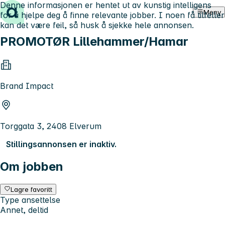
Denne informasjonen er hentet ut av kunstig intelligens
Hopp til innhold
Meny
for å hjelpe deg å finne relevante jobber. I noen få tilfeller
kan det være feil, så husk å sjekke hele annonsen.
PROMOTØR Lillehammer/Hamar
Brand Impact
Torggata 3, 2408 Elverum
Stillingsannonsen er inaktiv.
Om jobben
Lagre favoritt
Type ansettelse
Annet, deltid