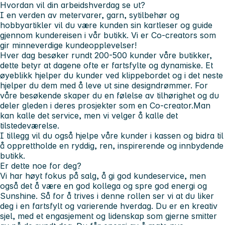
Hvordan vil din arbeidshverdag se ut?
I en verden av metervarer, garn, sytilbehør og
hobbyartikler vil du være kunden sin kartleser og guide
gjennom kundereisen i vår butikk. Vi er Co-creators som
gir minneverdige kundeopplevelser!
Hver dag besøker rundt 200-500 kunder våre butikker,
dette betyr at dagene ofte er fartsfylte og dynamiske. Et
øyeblikk hjelper du kunder ved klippebordet og i det neste
hjelper du dem med å leve ut sine designdrømmer. For
våre besøkende skaper du en følelse av tilhørighet og du
deler gleden i deres prosjekter som en Co-creator.Man
kan kalle det service, men vi velger å kalle det
tilstedeværelse.
I tillegg vil du også hjelpe våre kunder i kassen og bidra til
å opprettholde en ryddig, ren, inspirerende og innbydende
butikk.
Er dette noe for deg?
Vi har høyt fokus på salg, å gi god kundeservice, men
også det å være en god kollega og spre god energi og
Sunshine. Så for å trives i denne rollen ser vi at du liker
deg i en fartsfylt og varierende hverdag. Du er en kreativ
sjel, med et engasjement og lidenskap som gjerne smitter