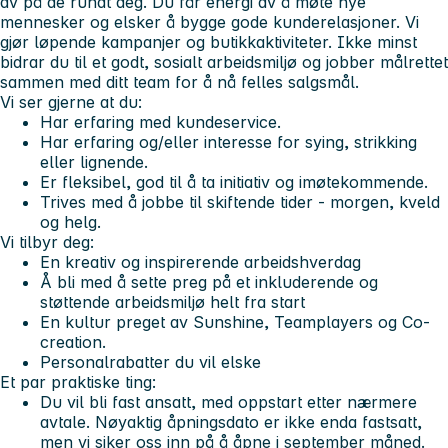
av på de rundt deg. Du får energi av å møte nye
mennesker og elsker å bygge gode kunderelasjoner. Vi
gjør løpende kampanjer og butikkaktiviteter. Ikke minst
bidrar du til et godt, sosialt arbeidsmiljø og jobber målrettet
sammen med ditt team for å nå felles salgsmål.
Vi ser gjerne at du:
Har erfaring med kundeservice.
Har erfaring og/eller interesse for sying, strikking
eller lignende.
Er fleksibel, god til å ta initiativ og imøtekommende.
Trives med å jobbe til skiftende tider - morgen, kveld
og helg.
Vi tilbyr deg:
En kreativ og inspirerende arbeidshverdag
Å bli med å sette preg på et inkluderende og
støttende arbeidsmiljø helt fra start
En kultur preget av Sunshine, Teamplayers og Co-
creation.
Personalrabatter du vil elske
Et par praktiske ting:
Du vil bli fast ansatt, med oppstart etter nærmere
avtale. Nøyaktig åpningsdato er ikke enda fastsatt,
men vi siker oss inn på å åpne i september måned.