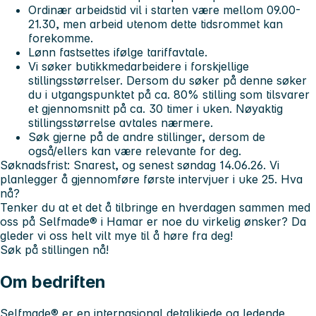
Ordinær arbeidstid vil i starten være mellom 09.00-
21.30, men arbeid utenom dette tidsrommet kan
forekomme.
Lønn fastsettes ifølge tariffavtale.
Vi søker butikkmedarbeidere i forskjellige
stillingsstørrelser. Dersom du søker på denne søker
du i utgangspunktet på ca. 80% stilling som tilsvarer
et gjennomsnitt på ca. 30 timer i uken. Nøyaktig
stillingsstørrelse avtales nærmere.
Søk gjerne på de andre stillinger, dersom de
også/ellers kan være relevante for deg.
Søknadsfrist: Snarest, og senest søndag 14.06.26.
Vi
planlegger å gjennomføre første intervjuer i uke 25.
Hva
nå?
Tenker du at et det å tilbringe en hverdagen sammen med
oss på Selfmade® i Hamar er noe du virkelig ønsker? Da
gleder vi oss helt vilt mye til å høre fra deg!
Søk på stillingen nå!
Om bedriften
Selfmade® er en internasjonal detaljkjede og ledende