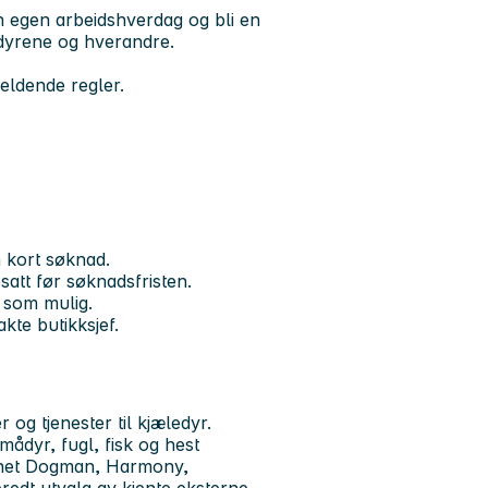
n egen arbeidshverdag og bli en
 dyrene og hverandre.
jeldende regler.
n kort søknad.
satt før søknadsfristen.
t som mulig.
kte butikksjef.
g tjenester til kjæledyr.
smådyr, fugl, fisk og hest
annet Dogman, Harmony,
bredt utvalg av kjente eksterne