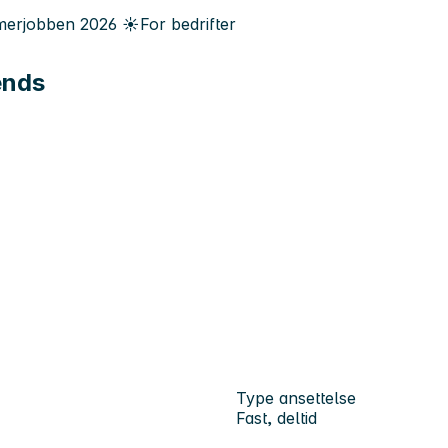
erjobben
2026
☀️
For bedrifter
ends
Type ansettelse
Fast, deltid