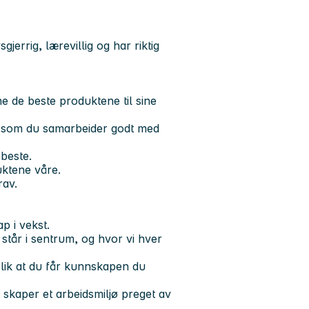
gjerrig, lærevillig og har riktig
e de beste produktene til sine
ig som du samarbeider godt med
 beste.
ktene våre.
rav.
p i vekst.
står i sentrum, og hvor vi hver
 slik at du får kunnskapen du
 skaper et arbeidsmiljø preget av