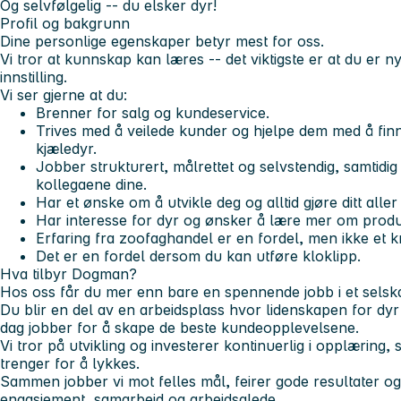
Og selvfølgelig -- du elsker dyr!
Profil og bakgrunn
Dine personlige egenskaper betyr mest for oss.
Vi tror at kunnskap kan læres -- det viktigste er at du er nys
innstilling.
Vi ser gjerne at du:
Brenner for salg og kundeservice.
Trives med å veilede kunder og hjelpe dem med å finn
kjæledyr.
Jobber strukturert, målrettet og selvstendig, samtid
kollegaene dine.
Har et ønske om å utvikle deg og alltid gjøre ditt aller
Har interesse for dyr og ønsker å lære mer om produ
Erfaring fra zoofaghandel er en fordel, men ikke et k
Det er en fordel dersom du kan utføre kloklipp.
Hva tilbyr Dogman?
Hos oss får du mer enn bare en spennende jobb i et selska
Du blir en del av en arbeidsplass hvor lidenskapen for dyr 
dag jobber for å skape de beste kundeopplevelsene.
Vi tror på utvikling og investerer kontinuerlig i opplæring,
trenger for å lykkes.
Sammen jobber vi mot felles mål, feirer gode resultater og
engasjement, samarbeid og arbeidsglede.