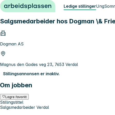
Hopp til innhold
Ledige stillinger
Ung
Somm
Salgsmedarbeider hos Dogman \& Fri
Dogman AS
Magnus den Godes veg 23, 7653 Verdal
Stillingsannonsen er inaktiv.
Om jobben
Lagre favoritt
Stillingstittel
Salgsmedarbeider Verdal