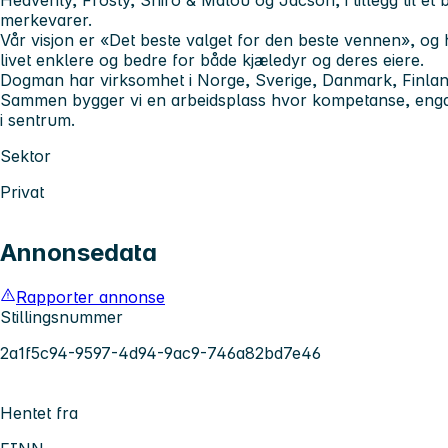
merkevarer.
Vår visjon er «Det beste valget for den beste vennen», og h
livet enklere og bedre for både kjæledyr og deres eiere.
Dogman har virksomhet i Norge, Sverige, Danmark, Finlan
Sammen bygger vi en arbeidsplass hvor kompetanse, engasj
i sentrum.
Sektor
Privat
Annonsedata
Rapporter annonse
Stillingsnummer
2a1f5c94-9597-4d94-9ac9-746a82bd7e46
Hentet fra