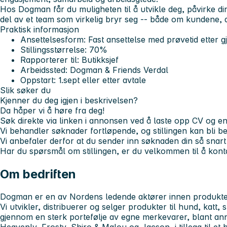
Hos Dogman får du muligheten til å utvikle deg, påvirke di
del av et team som virkelig bryr seg -- både om kundene,
Praktisk informasjon
Ansettelsesform: Fast ansettelse med prøvetid etter g
Stillingsstørrelse: 70%
Rapporterer til: Butikksjef
Arbeidssted: Dogman & Friends Verdal
Oppstart: 1.sept eller etter avtale
Slik søker du
Kjenner du deg igjen i beskrivelsen?
Da håper vi å høre fra deg!
Søk direkte via linken i annonsen ved å laste opp CV og e
Vi behandler søknader fortløpende, og stillingen kan bli be
Vi anbefaler derfor at du sender inn søknaden din så snar
Har du spørsmål om stillingen, er du velkommen til å konta
Om bedriften
Dogman er en av Nordens ledende aktører innen produkter o
Vi utvikler, distribuerer og selger produkter til hund, katt, 
gjennom en sterk portefølje av egne merkevarer, blant 
Heavenly, Frosty, Shiro & Malou og Jacson, i tillegg til et 