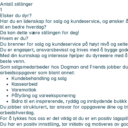
Antall stillinger
1
Elsker du dyr?
Har du en lidenskap for salg og kundeservice, og ønsker 
til en bedre hverdag?
Da kan dette være stillingen for deg!
Hvem er du?
Du brenner for salg og kundeservice på høyt nivå og setter
Du er engasjert, ansvarsbevisst og trives med å bygge gode
Med din kunnskap og interesse hjelper du dyreeiere med å f
beste venn.
Som salgsmedarbeider hos Dogman and Friends jobber du i
arbeidsoppgaver som blant annet:
Kundebehandling og salg
Kassearbeid
Varemottak
Påfylling og vareeksponering
Bidra til en inspirerende, ryddig og innbydende butikk
Du jobber strukturert, tar ansvar for oppgavene dine og tr
arbeidshverdag.
For å lykkes hos oss er det viktig at du er en positiv lagspi
Du har en positiv innstilling, tar initiativ og motiveres av go