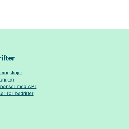
ifter
ningslinjer
logging
nnonser med API
ler for bedrifter