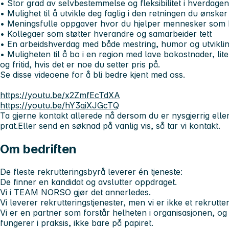
• Stor grad av selvbestemmelse og fleksibilitet i hverdagen
• Mulighet til å utvikle deg faglig i den retningen du ønsker
• Meningsfulle oppgaver hvor du hjelper mennesker som 
• Kollegaer som støtter hverandre og samarbeider tett
• En arbeidshverdag med både mestring, humor og utvikli
• Muligheten til å bo i en region med lave bokostnader, lite
og fritid, hvis det er noe du setter pris på.
Se disse videoene for å bli bedre kjent med oss.
https://youtu.be/x2ZmfEcTdXA
https://youtu.be/hY3qiXJGcTQ
Ta gjerne kontakt allerede nå dersom du er nysgjerrig elle
prat.
Eller send en søknad på vanlig vis, så tar vi kontakt.
Om bedriften
De fleste rekrutteringsbyrå leverer én tjeneste:
De finner en kandidat og avslutter oppdraget.
Vi i TEAM NORSO gjør det annerledes.
Vi leverer rekrutteringstjenester, men vi er ikke et rekrutt
Vi er en partner som forstår helheten i organisasjonen, og
fungerer i praksis, ikke bare på papiret.