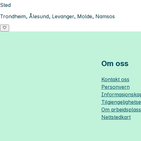
Sted
Trondheim, Ålesund, Levanger, Molde, Namsos
Om oss
Kontakt oss
Personvern
Informasjonskap
Tilgjengelighets
Om
arbeidsplas
Nettstedkart