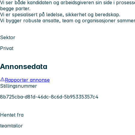
Vi ser både kandidaten og arbeidsgiveren sin side i proses
begge parter.
Vi er spesialisert på ledelse, sikkerhet og beredskap.
Vi bygger robuste ansatte, team og organisasjoner samm
Sektor
Privat
Annonsedata
Rapporter annonse
Stillingsnummer
8b725cba-d81d-46dc-8c6d-5b95335357c4
Hentet fra
teamtailor