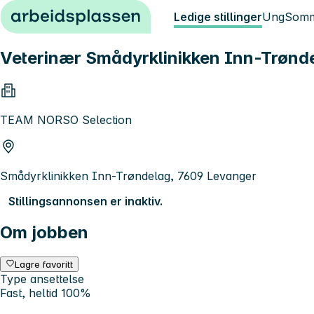
Hopp til innhold
Ledige stillinger
Ung
Somm
Veterinær Smådyrklinikken Inn-Trønd
TEAM NORSO Selection
Smådyrklinikken Inn-Trøndelag, 7609 Levanger
Stillingsannonsen er inaktiv.
Om jobben
Lagre favoritt
Type ansettelse
Fast, heltid 100%