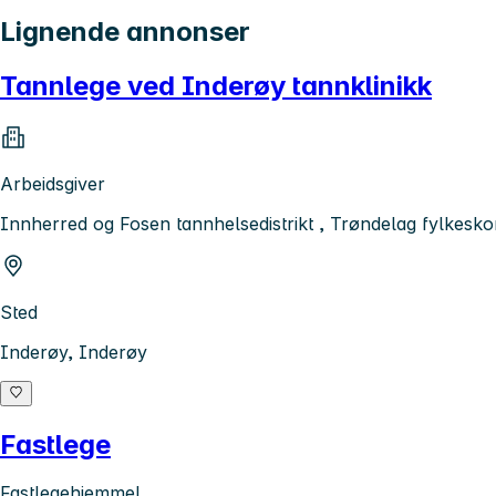
Lignende annonser
Tannlege ved Inderøy tannklinikk
Arbeidsgiver
Innherred og Fosen tannhelsedistrikt , Trøndelag fylkes
Sted
Inderøy, Inderøy
Fastlege
Fastlegehjemmel