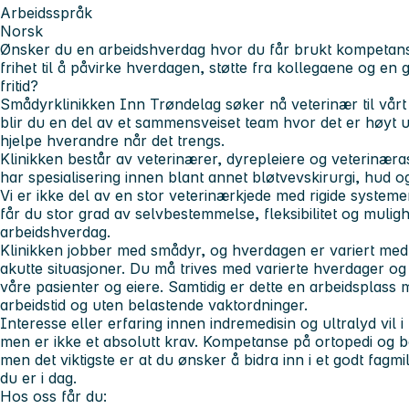
Arbeidsspråk
Norsk
Ønsker du en arbeidshverdag hvor du får brukt kompetans
frihet til å påvirke hverdagen, støtte fra kollegaene og e
fritid?
Smådyrklinikken Inn Trøndelag søker nå veterinær til vårt
blir du en del av et sammensveiset team hvor det er høyt und
hjelpe hverandre når det trengs.
Klinikken består av veterinærer, dyrepleiere og veterinæras
har spesialisering innen blant annet bløtvevskirurgi, hud o
Vi er ikke del av en stor veterinærkjede med rigide system
får du stor grad av selvbestemmelse, fleksibilitet og muligh
arbeidshverdag.
Klinikken jobber med smådyr, og hverdagen er variert med
akutte situasjoner. Du må trives med varierte hverdager og d
våre pasienter og eiere. Samtidig er dette en arbeidsplass
arbeidstid og uten belastende vaktordninger.
Interesse eller erfaring innen indremedisin og ultralyd vil
men er ikke et absolutt krav. Kompetanse på ortopedi og b
men det viktigste er at du ønsker å bidra inn i et godt fagmi
du er i dag.
Hos oss får du: