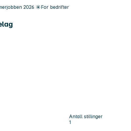
erjobben
2026
☀️
For bedrifter
elag
Antall stillinger
1