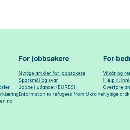
For jobbsøkere
For bedr
Nyttige artikler for jobbsøkere
Vilkår og ret
Spørsmål og svar
Hjelp til inn
sler
Jobbe i utlandet (EURES)
Overføre a
erklæring
Information to refugees from Ukraine
Nyttige artik
sen.no