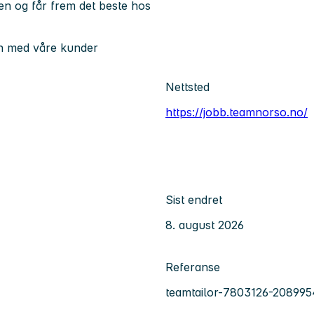
sen og får frem det beste hos
en med våre kunder
Nettsted
https://jobb.teamnorso.no/
Sist endret
8. august 2026
Referanse
teamtailor-7803126-208995