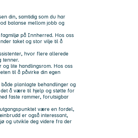
en din, samtidig som du har
n god balanse mellom jobb og
 fagmiljø på Innherred. Hos oss
er taket og stor vilje til å
sistenter, hvor flere allerede
g tenner.
er og lite handlingsrom. Hos oss
eten til å påvirke din egen
 både planlagte behandlinger og
et å være til hjelp og støtte for
 med faste rammer, forutsigbar
 i utgangspunktet være en fordel,
einbrudd er også interessant,
ljø og utvikle deg videre fra der