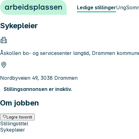
Hopp til innhold
Ledige stillinger
Ung
Somm
Sykepleier
Åskollen bo- og servicesenter langtid, Drammen kommun
Nordbyveien 49, 3038 Drammen
Stillingsannonsen er inaktiv.
Om jobben
Lagre favoritt
Stillingstittel
Sykepleier