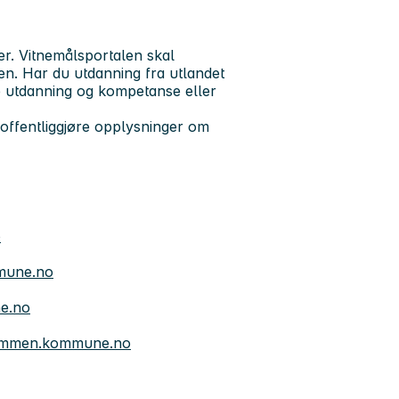
er. Vitnemålsportalen skal
len. Har du utdanning fra utlandet
e utdanning og kompetanse eller
å offentliggjøre opplysninger om
o
mune.no
ne.no
rammen.kommune.no