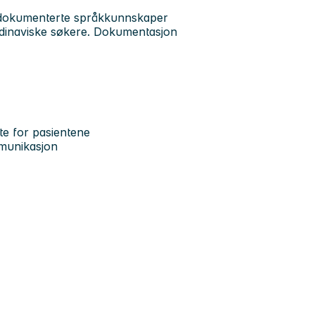
 dokumenterte språkkunnskaper
kandinaviske søkere. Dokumentasjon
ste for pasientene
ommunikasjon