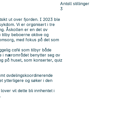
Antall stillinger
3
sikt ut over fjorden. I 2023 ble
kdom. Vi er organisert i tre
ing. Åskollen er en del av
å tilby beboerne aktive og
t omsorg, med fokus på det som
ggelig café som tilbyr både
ge i nærområdet benytter seg av
ning på huset, som konserter, quiz
amt avdelingskoordinerende
et ytterligere og søker i den
lover vil dette bli innhentet i
.