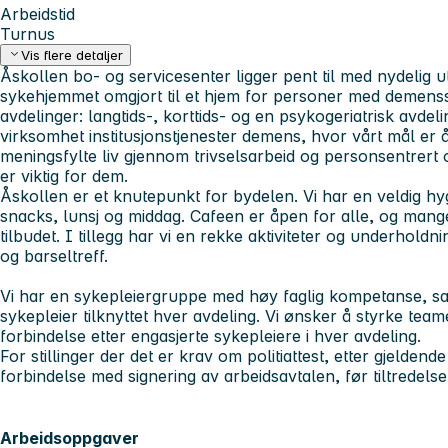
Arbeidstid
Turnus
Vis flere detaljer
Åskollen bo- og servicesenter ligger pent til med nydelig ut
sykehjemmet omgjort til et hjem for personer med demenssy
avdelinger: langtids-, korttids- og en psykogeriatrisk avdel
virksomhet institusjonstjenester demens, hvor vårt mål er 
meningsfylte liv gjennom trivselsarbeid og personsentrer
er viktig for dem.
Åskollen er et knutepunkt for bydelen. Vi har en veldig hy
snacks, lunsj og middag. Cafeen er åpen for alle, og man
tilbudet. I tillegg har vi en rekke aktiviteter og underhold
og barseltreff.
Vi har en sykepleiergruppe med høy faglig kompetanse, s
sykepleier tilknyttet hver avdeling. Vi ønsker å styrke team
forbindelse etter engasjerte sykepleiere i hver avdeling.
For stillinger der det er krav om politiattest, etter gjeldende 
forbindelse med signering av arbeidsavtalen, før tiltredelse
Arbeidsoppgaver