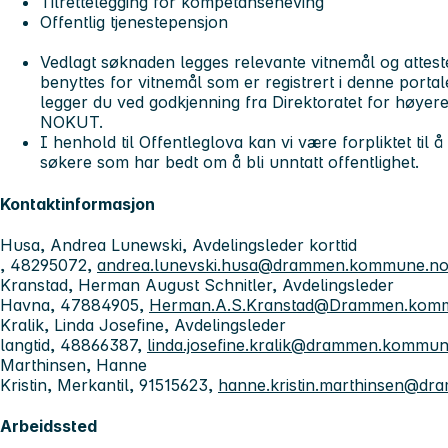
Tilrettelegging for kompetanseheving
Offentlig tjenestepensjon
Vedlagt søknaden legges relevante vitnemål og attest
benyttes for vitnemål som er registrert i denne porta
legger du ved godkjenning fra Direktoratet for høyer
NOKUT.
I henhold til Offentleglova kan vi være forpliktet til 
søkere som har bedt om å bli unntatt offentlighet.
Kontaktinformasjon
Husa, Andrea Lunewski, Avdelingsleder korttid
, 48295072,
andrea.lunevski.husa@drammen.kommune.n
Kranstad, Herman August Schnitler, Avdelingsleder
Havna, 47884905,
Herman.A.S.Kranstad@Drammen.kom
Kralik, Linda Josefine, Avdelingsleder
langtid, 48866387,
linda.josefine.kralik@drammen.kommu
Marthinsen, Hanne
Kristin, Merkantil, 91515623,
hanne.kristin.marthinsen@d
Arbeidssted