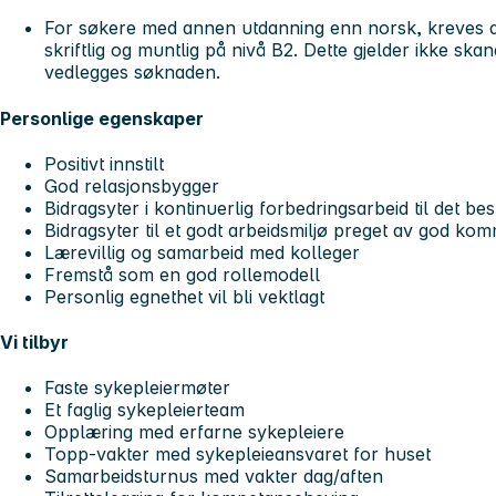
For søkere med annen utdanning enn norsk, kreves
skriftlig og muntlig på nivå B2. Dette gjelder ikke s
vedlegges søknaden.
Personlige egenskaper
Positivt innstilt
God relasjonsbygger
Bidragsyter i kontinuerlig forbedringsarbeid til det be
Bidragsyter til et godt arbeidsmiljø preget av god k
Lærevillig og samarbeid med kolleger
Fremstå som en god rollemodell
Personlig egnethet vil bli vektlagt
Vi tilbyr
Faste sykepleiermøter
Et faglig sykepleierteam
Opplæring med erfarne sykepleiere
Topp-vakter med sykepleieansvaret for huset
Samarbeidsturnus med vakter dag/aften