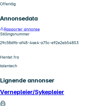
Offentlig
Annonsedata
Rapporter annonse
Stillingsnummer
29c5869b-af48-4ae4-a75c-e92e2eb54853
Hentet fra
talentech
Lignende annonser
Vernepleier/Sykepleier