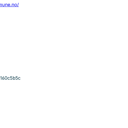
mune.no/
3160c5b5c