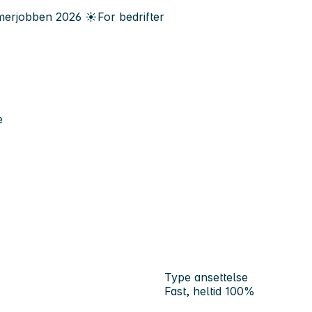
erjobben
2026
☀️
For bedrifter
e
Type ansettelse
Fast, heltid 100%