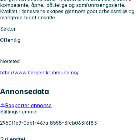
kompetente, åpne, pålitelige og samfunnsengasjerte.
Kvalitet i tjenestene skapes gjennom godt arbeidsmiljø og
mangfold blant ansatte.
Sektor
Offentlig
Nettsted
http://www.bergen.kommune.no/
Annonsedata
Rapporter annonse
Stillingsnummer
2950f1a9-0db1-467a-8558-3fcb063f6f83
Sist endret