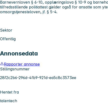
Barnevernloven § 6-10, opplæringslova § 10-9 og barneh
tilfredsstillende politiattest gjelder også for ansatte som yt
omsorgstjenesteloven, jf. § 5-4.
Sektor
Offentlig
Annonsedata
Rapporter annonse
Stillingsnummer
28f2c2b6-296d-4fb9-921d-ea5c8c3573ee
Hentet fra
talentech