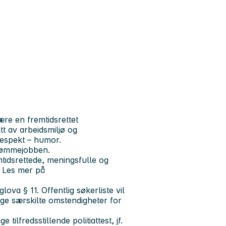
re en fremtidsrettet
tt av arbeidsmiljø og
 respekt – humor.
drømmejobben.
idsrettede, meningsfulle og
 Les mer på
ova § 11. Offentlig søkerliste vil
ge særskilte omstendigheter for
tilfredsstillende politiattest, jf.