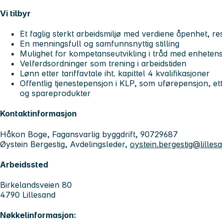
Vi tilbyr
Et faglig sterkt arbeidsmiljø med verdiene åpenhet, 
En menningsfull og samfunnsnyttig stilling
Mulighet for kompetanseutvikling i tråd med enhet
Velferdsordninger som trening i arbeidstiden
Lønn etter tariffavtale iht. kapittel 4 kvalifikasjoner
Offentlig tjenestepensjon i KLP, som uførepensjon, ett
og spareprodukter
Kontaktinformasjon
Håkon Boge, Fagansvarlig byggdrift, 90729687
Øystein Bergestig, Avdelingsleder,
oystein.bergestig@lill
Arbeidssted
Birkelandsveien 80
4790 Lillesand
Nøkkelinformasjon: