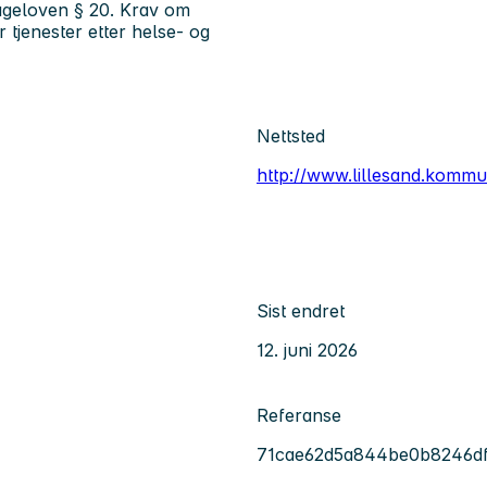
ageloven § 20. Krav om
er tjenester etter helse- og
Nettsted
http://www.lillesand.komm
Sist endret
12. juni 2026
Referanse
71cae62d5a844be0b8246df