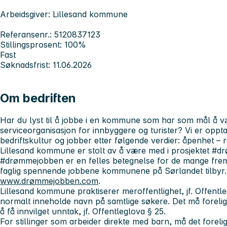
Arbeidsgiver: Lillesand kommune
Referansenr.: 5120837123
Stillingsprosent: 100%
Fast
Søknadsfrist: 11.06.2026
Om bedriften
Har du lyst til å jobbe i en kommune som har som mål å væ
serviceorganisasjon for innbyggere og turister? Vi er oppta
bedriftskultur og jobber etter følgende verdier: åpenhet –
Lillesand kommune er stolt av å være med i prosjektet #
#drømmejobben er en felles betegnelse for de mange fremt
faglig spennende jobbene kommunene på Sørlandet tilbyr.
www.drømmejobben.com
.
Lillesand kommune praktiserer meroffentlighet, jf. Offentlegl
normalt inneholde navn på samtlige søkere. Det må forelig
å få innvilget unntak, jf. Offentleglova § 25.
For stillinger som arbeider direkte med barn, må det foreligge 