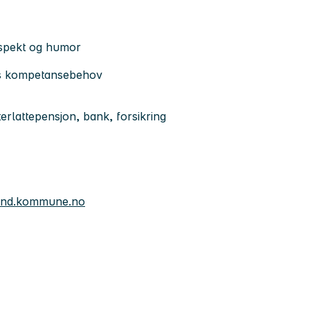
respekt og humor
ens kompetansebehov
erlattepensjon, bank, forsikring
esand.kommune.no