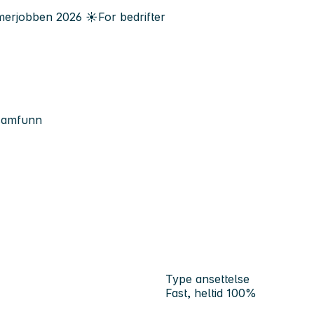
erjobben
2026
☀️
For bedrifter
 samfunn
Type ansettelse
Fast, heltid 100%