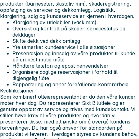
produkter (barneseter, skistativ mm), skaderegistrering,
oppfølging av servicer og dekkomlegg. Logistikk,
klargjøring, salg og kundeservice er kjernen i hverdagen.
Klargjøring av utleiebiler (vask mm)
Oversikt og kontroll på skader, servicestatus og
dekklager
Skifte dekk ved dekk omlegg
Yte utmerket kundeservice i alle situasjoner
Presentasjon og innsalg av våre produkter til kunde
på en best mulig måte
Håndtere telefon og epost henvendelser
Organisere daglige reservasjoner i forhold til
tilgjengelig flåte
Rapportering og annet forefallende kontorarbeid
Kvalifikasjoner
Som kombinert utleierepresentant er du den våre kunder
møter hver dag. Du representerer Sixt Bilutleie og er
genuint opptatt av service og trives med kundekontakt. Vi
stiller høye krav til våre produkter og hvordan vi
presenterer disse, med ett ønske om å overgå kundens
forventinger. Du har også ansvar for standarden på
produktet vi leverer. Hverdagen styres av kundens behov,