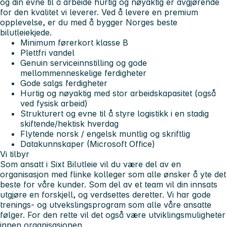
og din evne til å arbeide hurtig og nøyaktig er avgjørende
for den kvalitet vi leverer. Ved å levere en premium
opplevelse, er du med å bygger Norges beste
bilutleiekjede.
Minimum førerkort klasse B
Plettfri vandel
Genuin serviceinnstilling og gode
mellommenneskelige ferdigheter
Gode salgs ferdigheter
Hurtig og nøyaktig med stor arbeidskapasitet (også
ved fysisk arbeid)
Strukturert og evne til å styre logistikk i en stadig
skiftende/hektisk hverdag
Flytende norsk / engelsk muntlig og skriftlig
Datakunnskaper (Microsoft Office)
Vi tilbyr
Som ansatt i Sixt Bilutleie vil du være del av en
organisasjon med flinke kolleger som alle ønsker å yte det
beste for våre kunder. Som del av et team vil din innsats
utgjøre en forskjell, og verdsettes deretter. Vi har gode
trenings- og utvekslingsprogram som alle våre ansatte
følger. For den rette vil det også være utviklingsmuligheter
innen organisasjonen.