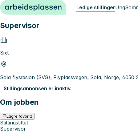
Hopp til innhold
Ledige stillinger
Ung
Somm
Supervisor
Sixt
Sola flystasjon (SVG), Flyplassvegen, Sola, Norge, 4050 
Stillingsannonsen er inaktiv.
Om jobben
Lagre favoritt
Stillingstittel
Supervisor