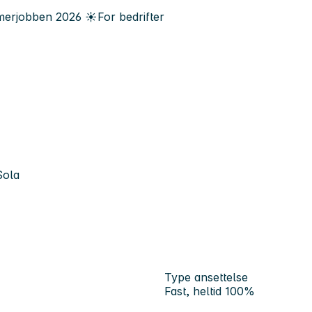
erjobben
2026
☀️
For bedrifter
Sola
Type ansettelse
Fast, heltid 100%