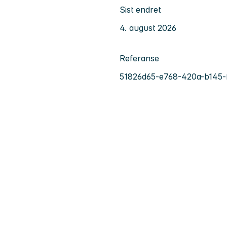
Sist endret
4. august 2026
Referanse
51826d65-e768-420a-b145-