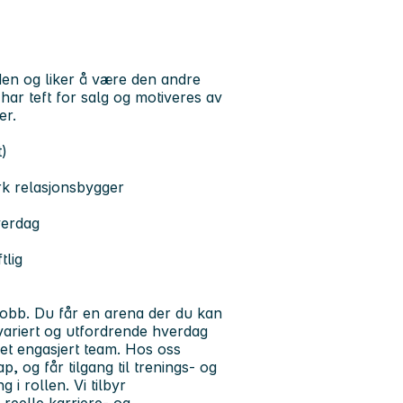
rden og liker å være den andre
har teft for salg og motiveres av
er.
)
rk relasjonsbygger
verdag
tlig
jobb. Du får en arena der du kan
 variert og utfordrende hverdag
 et engasjert team. Hos oss
, og får tilgang til trenings- og
i rollen. Vi tilbyr