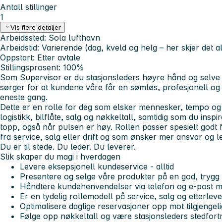
Antall stillinger
1
Vis flere detaljer
Arbeidssted:
Sola lufthavn
Arbeidstid:
Varierende (dag, kveld og helg – her skjer det al
Oppstart:
Etter avtale
Stillingsprosent:
100%
Som Supervisor er du stasjonsleders høyre hånd og selve m
sørger for at kundene våre får en sømløs, profesjonell og
eneste gang.
Dette er en rolle for deg som elsker mennesker, tempo og 
logistikk, bilflåte, salg og nøkkeltall, samtidig som du inspir
topp, også når pulsen er høy. Rollen passer spesielt godt 
fra service, salg eller drift og som ønsker mer ansvar og l
Du er til stede. Du leder. Du leverer.
Slik skaper du magi i hverdagen
Levere eksepsjonell kundeservice - alltid
Presentere og selge våre produkter på en god, trygg
Håndtere kundehenvendelser via telefon og e-post me
Er en tydelig rollemodell på service, salg og etterleve
Optimalisere daglige reservasjoner opp mot tilgjengelig
Følge opp nøkkeltall og være stasjonsleders stedfortr