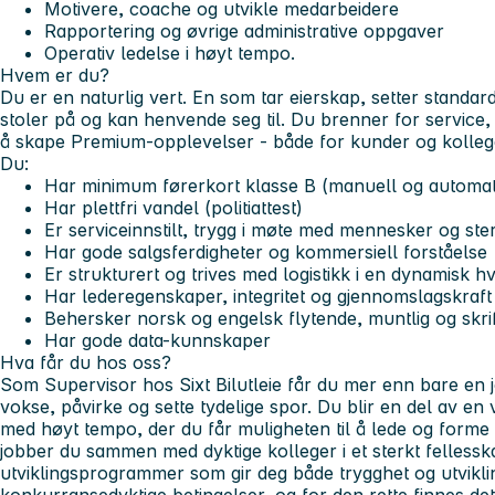
Motivere, coache og utvikle medarbeidere
Rapportering og øvrige administrative oppgaver
Operativ ledelse i høyt tempo.
Hvem er du?
Du er en naturlig vert. En som tar eierskap, setter standa
stoler på og kan henvende seg til. Du brenner for service, 
å skape Premium-opplevelser - både for kunder og kolleg
Du:
Har minimum førerkort klasse B (manuell og automat
Har plettfri vandel (politiattest)
Er serviceinnstilt, trygg i møte med mennesker og ste
Har gode salgsferdigheter og kommersiell forståelse
Er strukturert og trives med logistikk i en dynamisk h
Har lederegenskaper, integritet og gjennomslagskraft
Behersker norsk og engelsk flytende, muntlig og skrif
Har gode data-kunnskaper
Hva får du hos oss?
Som Supervisor hos Sixt Bilutleie får du mer enn bare en 
vokse, påvirke og sette tydelige spor. Du blir en del av en
med høyt tempo, der du får muligheten til å lede og forme
jobber du sammen med dyktige kolleger i et sterkt fellesskap
utviklingsprogrammer som gir deg både trygghet og utvikling 