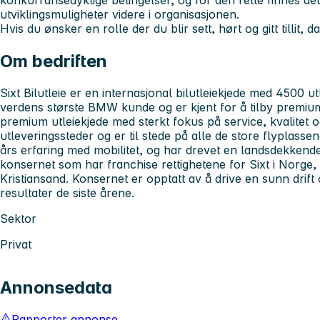
konkurransedyktige betingelser, og for den rette finnes det
utviklingsmuligheter videre i organisasjonen.
Hvis du ønsker en rolle der du blir sett, hørt og gitt tillit, 
Om bedriften
Sixt Bilutleie er en internasjonal bilutleiekjede med 4500 utl
verdens største BMW kunde og er kjent for å tilby premium 
premium utleiekjede med sterkt fokus på service, kvalitet 
utleveringssteder og er til stede på alle de store flyplasse
års erfaring med mobilitet, og har drevet en landsdekkende
konsernet som har franchise rettighetene for Sixt i Norge,
Kristiansand. Konsernet er opptatt av å drive en sunn drift
resultater de siste årene.
Sektor
Privat
Annonsedata
Rapporter annonse