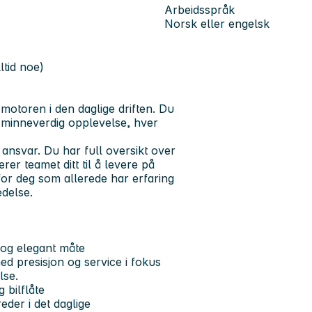
Arbeidsspråk
Norsk eller engelsk
ltid noe)
otoren i den daglige driften. Du
 minneverdig opplevelse, hver
ansvar. Du har full oversikt over
erer teamet ditt til å levere på
for deg som allerede har erfaring
edelse.
 og elegant måte
d presisjon og service i fokus
lse.
 bilflåte
eder i det daglige