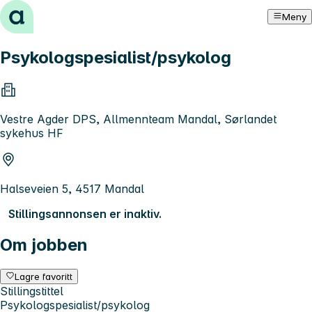
Hopp til innhold
Meny
Psykologspesialist/psykolog
Vestre Agder DPS, Allmennteam Mandal, Sørlandet
sykehus HF
Halseveien 5, 4517 Mandal
Stillingsannonsen er inaktiv.
Om jobben
Lagre favoritt
Stillingstittel
Psykologspesialist/psykolog