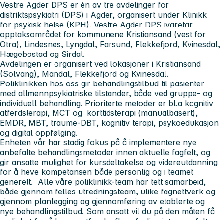
Vestre Agder DPS er èn av tre avdelinger for
distriktspsykiatri (DPS) i Agder, organisert under Klinikk
for psykisk helse (KPH). Vestre Agder DPS ivaretar
opptaksområdet for kommunene Kristiansand (vest for
Otra), Lindesnes, Lyngdal, Farsund, Flekkefjord, Kvinesdal,
Hægebostad og Sirdal.
Avdelingen er organisert ved lokasjoner i Kristiansand
(Solvang), Mandal, Flekkefjord og Kvinesdal.
Poliklinikken hos oss gir behandlingstilbud til pasienter
med allmennpsykiatriske tilstander, både ved gruppe- og
individuell behandling. Prioriterte metoder er bl.a kognitiv
atferdsterapi, MCT og korttidsterapi (manualbasert),
EMDR, MBT, traume-DBT, kognitiv terapi, psykoedukasjon
og digital oppfølging.
Enheten vår har stadig fokus på å implementere nye
anbefalte behandlingsmetoder innen aktuelle fagfelt, og
gir ansatte mulighet for kursdeltakelse og videreutdanning
for å heve kompetansen både personlig og i teamet
generelt. Alle våre poliklinikk-team har tett samarbeid,
både gjennom felles utredningsteam, ulike fagnettverk og
gjennom planlegging og gjennomføring av etablerte og
nye behandlingstilbud. Som ansatt vil du på den måten få