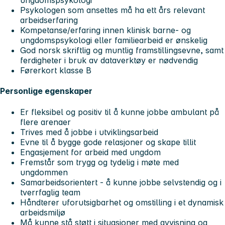
ungdomspsykologi
Psykologen som ansettes må ha ett års relevant
arbeidserfaring
Kompetanse/erfaring innen klinisk barne- og
ungdomspsykologi eller familiearbeid er ønskelig
God norsk skriftlig og muntlig framstillingsevne, samt
ferdigheter i bruk av dataverktøy er nødvendig
Førerkort klasse B
Personlige egenskaper
Er fleksibel og positiv til å kunne jobbe ambulant på
flere arenaer
Trives med å jobbe i utviklingsarbeid
Evne til å bygge gode relasjoner og skape tillit
Engasjement for arbeid med ungdom
Fremstår som trygg og tydelig i møte med
ungdommen
Samarbeidsorientert - å kunne jobbe selvstendig og i
tverrfaglig team
Håndterer uforutsigbarhet og omstilling i et dynamisk
arbeidsmiljø
Må kunne stå støtt i situasjoner med avvisning og