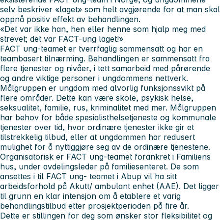
selv beskriver «laget» som helt avgjørende for at man skal
oppnå positiv effekt av behandlingen.
«Det var ikke han, hen eller henne som hjalp meg med
strevet; det var FACT-ung laget!»
FACT ung-teamet er tverrfaglig sammensatt og har en
teambasert tilnærming. Behandlingen er sammensatt fra
flere tjenester og nivåer, i tett samarbeid med pårørende
og andre viktige personer i ungdommens nettverk.
Målgruppen er ungdom med alvorlig funksjonssvikt på
flere områder. Dette kan være skole, psykisk helse,
seksualitet, familie, rus, kriminalitet med mer. Målgruppen
har behov for både spesialisthelsetjeneste og kommunale
tjenester over tid, hvor ordinære tjenester ikke gir et
tilstrekkelig tilbud, eller at ungdommen har redusert
mulighet for å nyttiggjøre seg av de ordinære tjenestene.
Organisatorisk er FACT ung-teamet forankret i Familiens
hus, under avdelingsleder på familiesenteret. De som
ansettes i til FACT ung- teamet i Abup vil ha sitt
arbeidsforhold på Akutt/ ambulant enhet (AAE). Det ligger
til grunn en klar intensjon om å etablere et varig
behandlingstilbud etter prosjektperioden på fire år.
Dette er stillingen for deg som ønsker stor fleksibilitet og