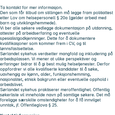
Ta kontakt for mer informasjon.
Den som får tilbud om stillingen må legge fram politiattest
etter Lov om helsepersonell § 20a (gjelder arbeid med
barn og utviklingshemmede).
Vi ber alle søkere vedlegge dokumentasjon på utdanning,
attester på arbeidserfaring og eventuelle
spesialistgodkjenninger. Dette for å dokumentere
kvalifikasjoner som kommer frem i CV, og til
lønnsfastsettelse.
Sørlandet sykehus verdsetter mangfold og inkludering på
arbeidsplassen. Vi mener at ulike perspektiver og
erfaringer bidrar til å gi best mulig helsetjenester. Derfor
oppfordrer vi alle kvalifiserte kandidater til å søke,
uavhengig av kjønn, alder, funksjonshemming,
nasjonalitet, etnisk bakgrunn eller eventuelle opphold i
arbeidslivet.
Sørlandet sykehus praktiserer meroffentlighet. Offentlig
søkerliste vil inneholde navn på samtlige søkere. Det må
foreligge særskilte omstendigheter for å få innvilget
unntak, jf. Offentleglova § 25.