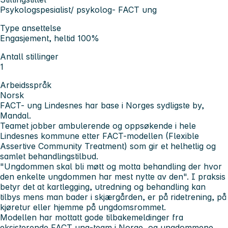
Psykologspesialist/ psykolog- FACT ung
Type ansettelse
Engasjement, heltid 100%
Antall stillinger
1
Arbeidsspråk
Norsk
FACT- ung Lindesnes har base i Norges sydligste by,
Mandal.
Teamet jobber ambulerende og oppsøkende i hele
Lindesnes kommune etter FACT-modellen (Flexible
Assertive Community Treatment) som gir et helhetlig og
samlet behandlingstilbud.
"Ungdommen skal bli møtt og motta behandling der hvor
den enkelte ungdommen har mest nytte av den". I praksis
betyr det at kartlegging, utredning og behandling kan
tilbys mens man bader i skjærgården, er på ridetrening, på
kjøretur eller hjemme på ungdomsrommet.
Modellen har mottatt gode tilbakemeldinger fra
eksisterende FACT ung-team i Norge, og ungdommene