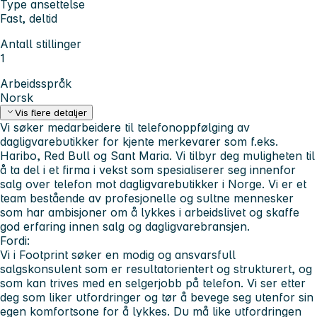
Type ansettelse
Fast, deltid
Antall stillinger
1
Arbeidsspråk
Norsk
Vis flere detaljer
Vi søker medarbeidere til telefonoppfølging av
dagligvarebutikker for kjente merkevarer som f.eks.
Haribo, Red Bull og Sant Maria. Vi tilbyr deg muligheten til
å ta del i et firma i vekst som spesialiserer seg innenfor
salg over telefon mot dagligvarebutikker i Norge. Vi er et
team bestående av profesjonelle og sultne mennesker
som har ambisjoner om å lykkes i arbeidslivet og skaffe
god erfaring innen salg og dagligvarebransjen.
Fordi:
Vi i Footprint søker en modig og ansvarsfull
salgskonsulent som er resultatorientert og strukturert, og
som kan trives med en selgerjobb på telefon. Vi ser etter
deg som liker utfordringer og tør å bevege seg utenfor sin
egen komfortsone for å lykkes. Du må like utfordringen