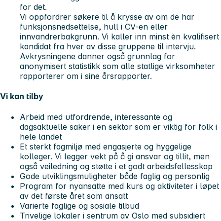
for det.
Vi oppfordrer søkere til å krysse av om de har
funksjonsnedsettelse, hull i CV-en eller
innvandrerbakgrunn. Vi kaller inn minst èn kvalifisert
kandidat fra hver av disse gruppene til intervju.
Avkrysningene danner også grunnlag for
anonymisert statistikk som alle statlige virksomheter
rapporterer om i sine årsrapporter.
Vi kan tilby
Arbeid med utfordrende, interessante og
dagsaktuelle saker i en sektor som er viktig for folk i
hele landet
Et sterkt fagmiljø med engasjerte og hyggelige
kolleger. Vi legger vekt på å gi ansvar og tillit, men
også veiledning og støtte i et godt arbeidsfellesskap
Gode utviklingsmuligheter både faglig og personlig
Program for nyansatte med kurs og aktiviteter i løpet
av det første året som ansatt
Varierte faglige og sosiale tilbud
Trivelige lokaler i sentrum av Oslo med subsidiert