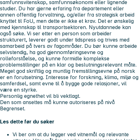
samfunnsvitenskap, samfunnsøkonomi eller lignende
studier. Du har gjerne erfaring fra departement eller
annen offentlig forvaltning, og/eller fra strategisk arbeid
knyttet til FoU, men dette er ikke et krav. Det er ønskelig
med kjennskap til transportsektoren. Nyutdannede kan
også søke. Vi ser etter en person som arbeider
strukturert, leverer godt under tidspress og trives med
samarbeid på tvers av fagområder. Du bør kunne arbeide
selvstendig, ha god gjennomføringsevne og
rolleforståelse, og kunne formidle komplekse
problemstillinger på en klar og beslutningsrelevant måte.
Meget god skriftlig og muntlig fremstillingsevne på norsk
er en forutsetning. Interesse for forskning, klima, miljø og
samferdsel, samt evne til å bygge gode relasjoner, vil
være en styrke.
Personlig egnethet vil bli vektlagt.
Den som ansettes må kunne autoriseres på nivå
Begrenset.
Les dette før du søker
Vi ber om at du legger ved vitnemål og relevante