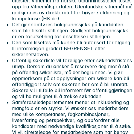
attester. Vitnemål fra norske utdanningssteder lastes
opp fra Vitnemålsportalen. Utenlandske vitnemål må
godkjennes av direktoratet for høyere utdanning og
kompetanse (HK dir).
Det gjennomføres bakgrunnssjekk på kandidaten
som blir tilsatt i stillingen. Godkjent bakgrunnssjekk
er en forutsetning for ansettelse i stillingen.
Den som tilsettes må kunne bli autorisert for tilgang
til informasjon gradert BEGRENSET etter
sikkerhetsloven.
Offentlig søkerliste vil foreligge etter søknadsfristens
utløp. Dersom du ønsker å reservere deg mot å stå
på offentlig søkerliste, må det begrunnes. Vi gjør
oppmerksom på at opplysninger om søkere kan bli
offentliggjort selv om søkeren ber om å bli unntatt.
Søkere vil i tilfelle bli informert før offentliggjøringen
og vil ha mulighet til å trekke søknaden.
Samferdselsdepartementet mener at inkludering og
mangfold er en styrke. Vi ønsker oss medarbeidere
med ulike kompetanser, fagkombinasjoner,
livserfaring og perspektiver, og oppfordrer alle
kandidater med nødvendige kvalifikasjoner til å søke.
Vi vil tilrettelegge for medarbeidere som har behov