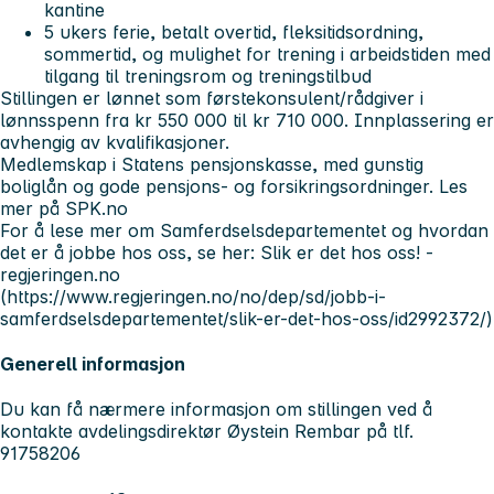
kantine
5 ukers ferie, betalt overtid, fleksitidsordning,
sommertid, og mulighet for trening i arbeidstiden med
tilgang til treningsrom og treningstilbud
Stillingen er lønnet som førstekonsulent/rådgiver i
lønnsspenn fra kr 550 000 til kr 710 000. Innplassering er
avhengig av kvalifikasjoner.
Medlemskap i Statens pensjonskasse, med gunstig
boliglån og gode pensjons- og forsikringsordninger. Les
mer på SPK.no
For å lese mer om Samferdselsdepartementet og hvordan
det er å jobbe hos oss, se her: Slik er det hos oss! -
regjeringen.no
(https://www.regjeringen.no/no/dep/sd/jobb-i-
samferdselsdepartementet/slik-er-det-hos-oss/id2992372/)
Generell informasjon
Du kan få nærmere informasjon om stillingen ved å
kontakte avdelingsdirektør Øystein Rembar på tlf.
91758206