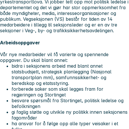
yrkestransportlova. Vi jobber tett opp mot politisk ledelse i
departementet og det vi gjør har stor oppmerksomhet fra
både myndigheter, media, interesseorganisasjoner og
publikum. Vegseksjonen (VS) består for tiden av 14
medarbeidere i tillegg til seksjonsleder og er en av tre
seksjoner i Veg-, by- og trafikksikkerhetsavdelingen.
Arbeidsoppgaver
Vår nye medarbeider vil få varierte og spennende
oppgaver. Du skal blant annet:
bidra i seksjonens arbeid med blant annet
statsbudsjett, strategisk planlegging (Nasjonal
transportplan mm), samfunnssikkerhet- og
beredskap og etatsstyring.
forberede saker som skal legges fram for
regjeringen og Stortinget
besvare spørsmål fra Stortinget, politisk ledelse og
befolkningen
gi faglig støtte og utvikle ny politikk innen seksjonens
fagområder
ha ansvar for å følge opp alle typer veisaker i et