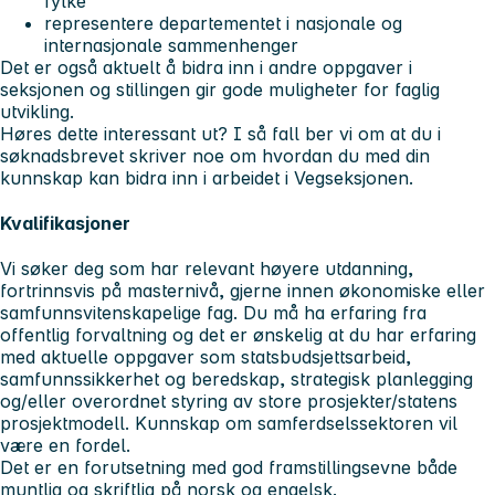
fylke
representere departementet i nasjonale og
internasjonale sammenhenger
Det er også aktuelt å bidra inn i andre oppgaver i
seksjonen og stillingen gir gode muligheter for faglig
utvikling.
Høres dette interessant ut? I så fall ber vi om at du i
søknadsbrevet skriver noe om hvordan du med din
kunnskap kan bidra inn i arbeidet i Vegseksjonen.
Kvalifikasjoner
Vi søker deg som har relevant høyere utdanning,
fortrinnsvis på masternivå, gjerne innen økonomiske eller
samfunnsvitenskapelige fag. Du må ha erfaring fra
offentlig forvaltning og det er ønskelig at du har erfaring
med aktuelle oppgaver som statsbudsjettsarbeid,
samfunnssikkerhet og beredskap, strategisk planlegging
og/eller overordnet styring av store prosjekter/statens
prosjektmodell. Kunnskap om samferdselssektoren vil
være en fordel.
Det er en forutsetning med god framstillingsevne både
muntlig og skriftlig på norsk og engelsk.