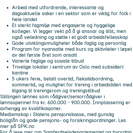
Arbeid med utfordrende, interessante og
dagsaktuelle saker i en sektor som er viktig for folk i
hele landet
Et sterkt fagmiljø med engasjerte og hyggelige
kolleger. Vi legger vekt på å gi ansvar og tillit, men
også veiledning og støtte i et godt arbeidsfellesskap
Gode utviklingsmuligheter både faglig og personlig
Program for nyansatte med kurs og aktiviteter i løpet
av det første året som ansatt
Varierte faglige og sosiale tilbud
Trivelige lokaler i sentrum av Oslo med subsidiert
kantine
5 ukers ferie, betalt overtid, fleksitidsordning,
sommertid, og mulighet for trening i arbeidstiden med
tilgang til treningsrom og treningstilbud
Stillingen lønnes som rådgiver/seniorrådgiver i
lønnsspennet fra kr. 600.000 - 900.000. Innplassering er
avhengig av kvalifikasjoner.
Medlemskap i Statens pensjonskasse, med gunstig
boliglån og gode pensjons- og forsikringsordninger. Les
mer på SPK.no
For å lese mer om Samferdselsdepartementet og hvordan