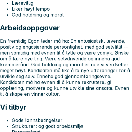
Lærevillig
Liker høyt tempo
God holdning og moral
Arbeidsoppgaver
En fremtidig Egon leder må ha:
En entusiastisk, levende,
positiv og engasjerende personlighet, med god selvtillit --
men samtidig med evnen til å lytte og være ydmyk.
Ønske
om å lære nye ting.
Være selvdrivende og inneha god
kremmerånd.
God holdning og moral er noe vi verdsetter
meget høyt.
Kandidaten må like å ta nye utfordringer for å
utvikle seg selv.
Inneha god gjennomføringsevne.
Kandidaten må ha evnen til å kunne rekruttere, gi
opplæring, motivere og kunne utvikle sine ansatte.
Evnen
til å skape en vinnerkultur.
Vi tilbyr
Gode lønnsbetingelser
Strukturert og godt arbeidsmiljø
Personalmat