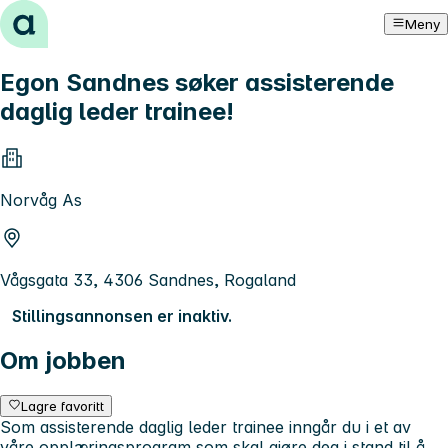
Hopp til innhold
Meny
Egon Sandnes søker assisterende
daglig leder trainee!
Norvåg As
Vågsgata 33, 4306 Sandnes, Rogaland
Stillingsannonsen er inaktiv.
Om jobben
Lagre favoritt
Som assisterende daglig leder trainee inngår du i et av
våre opplæringsprogram som skal gjøre deg i stand til å