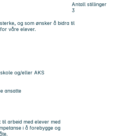
Antall stillinger
3
terke, og som ønsker å bidra til
 for våre elever.
i skole og/eller AKS
e ansatte
t til arbeid med elever med
ompetanse i å forebygge og
åte.