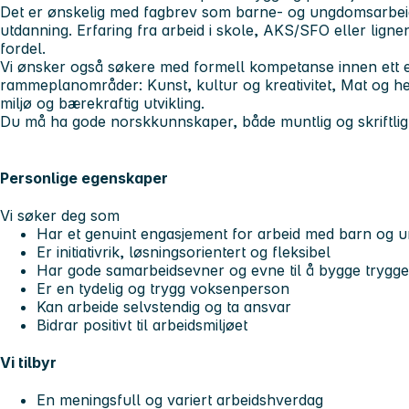
Det er ønskelig med fagbrev som barne- og ungdomsarbeid
utdanning. Erfaring fra arbeid i skole, AKS/SFO eller lign
fordel.
Vi ønsker også søkere med formell kompetanse innen ett e
rammeplanområder: Kunst, kultur og kreativitet, Mat og hels
miljø og bærekraftig utvikling.
Du må ha gode norskkunnskaper, både muntlig og skriftlig
Personlige egenskaper
Vi søker deg som
Har et genuint engasjement for arbeid med barn og 
Er initiativrik, løsningsorientert og fleksibel
Har gode samarbeidsevner og evne til å bygge trygge
Er en tydelig og trygg voksenperson
Kan arbeide selvstendig og ta ansvar
Bidrar positivt til arbeidsmiljøet
Vi tilbyr
En meningsfull og variert arbeidshverdag