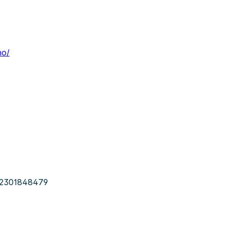
no/
2301848479