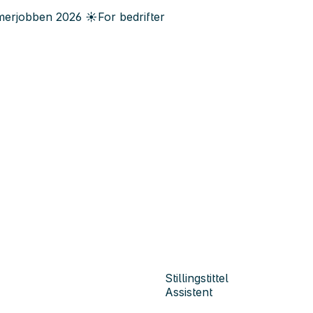
erjobben
2026
☀️
For bedrifter
Stillingstittel
Assistent