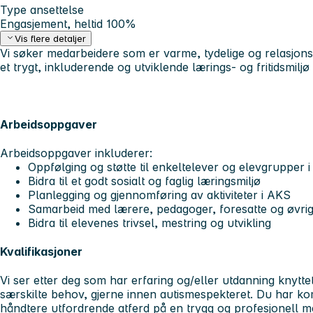
Type ansettelse
Engasjement, heltid 100%
Vis flere detaljer
Vi søker medarbeidere som er varme, tydelige og relasjonss
et trygt, inkluderende og utviklende lærings- og fritidsmiljø
Arbeidsoppgaver
Arbeidsoppgaver inkluderer:
Oppfølging og støtte til enkeltelever og elevgrupper 
Bidra til et godt sosialt og faglig læringsmiljø
Planlegging og gjennomføring av aktiviteter i AKS
Samarbeid med lærere, pedagoger, foresatte og øvrig
Bidra til elevenes trivsel, mestring og utvikling
Kvalifikasjoner
Vi ser etter deg som har erfaring og/eller utdanning knytte
særskilte behov, gjerne innen autismespekteret. Du har k
håndtere utfordrende atferd på en trygg og profesjonell m