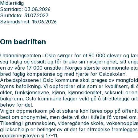
Midlertidig
Startdato: 03.08.2026
Sluttdato: 31.07.2027
Søknadsfrist: 15.06.2026
Om bedriften
Utdanningsetaten i Oslo sørger for at 90 000 elever og lærl
seg faglig og sosialt og får bruke sin nysgjerrighet, sitt en
en av våre 17 000 ansatte i Norges største kommunale eta
bred faglig kompetanse og med hjerte for Osloskolen.
Arbeidsplassene i Oslo kommune skal preges av mangfold, 
byens befolkning. Vi oppfordrer alle som er kvalifisert, til
alder, funksjonsevne, kjønn, kjønnsidentitet, seksuell orient
bakgrunn. Oslo kommune legger vekt på å tilrettelegge a
behov for det.
Vi gjør oppmerksom på at søkere kan føres opp på offentl
bedt om anonymitet, men dette vil du i tilfelle få varsel om.
Tilsetting i grunnskolen, videregående skole, voksenopplæri
gi leksehjelp er betinget av at det før tiltredelse fremlegges 
opplæringsloven § 17-11.