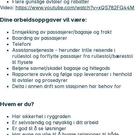
Flere gunstige avtaler og rabatter
Video:
https://www.youtube.com/watch?v=xQS782FG44M
Dine arbeidsoppgaver vil være:
Innsjekking av passasjerer/bagasje og frakt
Boarding av passasjerer
Telefoni
Assistansetjeneste - herunder trille reisende i
rullestol og forflytte passasjer fra rullestol/bærestol
til flysete
Betjene savnet/skadet bagasje og hittegods
Rapportere avvik og følge opp leveranser i henhold
til avtaler og prosedyrer
Delta i annen drift som stasjonen har behov for
Hvem er du?
Har sikkerhet i ryggraden
Er selvstendig og nøyaktig i ditt arbeid
Er god til å se løsninger
Har evne og vilje til å bygge relasjoner til både