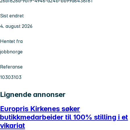
26bf826a-9b19-4946-a24b-bb99d6438f81
Sist endret
4. august 2026
Hentet fra
jobbnorge
Referanse
10303103
Lignende annonser
Europris Kirkenes søker
butikkmedarbeider til 100% stilling i et
vikariat