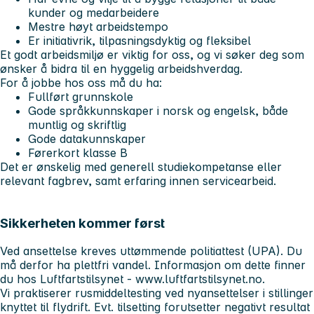
kunder og medarbeidere
Mestre høyt arbeidstempo
Er initiativrik, tilpasningsdyktig og fleksibel
Et godt arbeidsmiljø er viktig for oss, og vi søker deg som
ønsker å bidra til en hyggelig arbeidshverdag.
For å jobbe hos oss må du ha:
Fullført grunnskole
Gode språkkunnskaper i norsk og engelsk, både
muntlig og skriftlig
Gode datakunnskaper
Førerkort klasse B
Det er ønskelig med generell studiekompetanse eller
relevant fagbrev, samt erfaring innen servicearbeid.
Sikkerheten kommer først
Ved ansettelse kreves uttømmende politiattest (UPA). Du
må derfor ha plettfri vandel. Informasjon om dette finner
du hos Luftfartstilsynet - www.luftfartstilsynet.no.
Vi praktiserer rusmiddeltesting ved nyansettelser i stillinger
knyttet til flydrift. Evt. tilsetting forutsetter negativt resultat