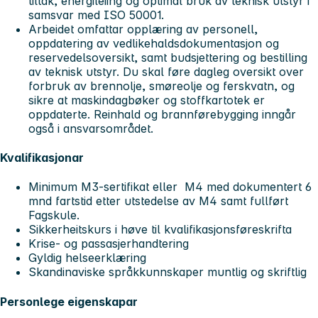
tiltak, energileiing og optimal bruk av teknisk utstyr i
samsvar med ISO 50001.
Arbeidet omfattar opplæring av personell,
oppdatering av vedlikehaldsdokumentasjon og
reservedelsoversikt, samt budsjettering og bestilling
av teknisk utstyr. Du skal føre dagleg oversikt over
forbruk av brennolje, smøreolje og ferskvatn, og
sikre at maskindagbøker og stoffkartotek er
oppdaterte. Reinhald og brannførebygging inngår
også i ansvarsområdet.
Kvalifikasjonar
Minimum M3-sertifikat eller M4 med dokumentert 6
mnd fartstid etter utstedelse av M4 samt fullført
Fagskule.
Sikkerheitskurs i høve til kvalifikasjonsføreskrifta
Krise- og passasjerhandtering
Gyldig helseerklæring
Skandinaviske språkkunnskaper muntlig og skriftlig
Personlege eigenskapar