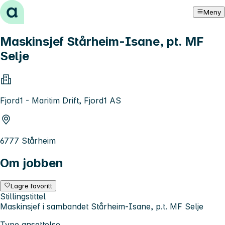
Hopp til innhold
Meny
Maskinsjef Stårheim-Isane, pt. MF
Selje
Fjord1 - Maritim Drift, Fjord1 AS
6777 Stårheim
Om jobben
Lagre favoritt
Stillingstittel
Maskinsjef i sambandet Stårheim-Isane, p.t. MF Selje
Type ansettelse