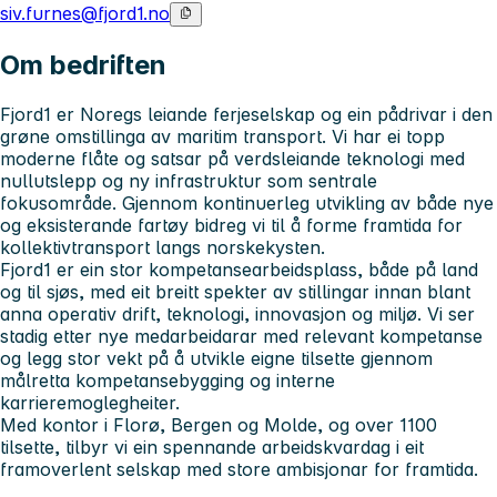
siv.furnes@fjord1.no
Om bedriften
Fjord1 er Noregs leiande ferjeselskap og ein pådrivar i den
grøne omstillinga av maritim transport. Vi har ei topp
moderne flåte og satsar på verdsleiande teknologi med
nullutslepp og ny infrastruktur som sentrale
fokusområde. Gjennom kontinuerleg utvikling av både nye
og eksisterande fartøy bidreg vi til å forme framtida for
kollektivtransport langs norskekysten.
Fjord1 er ein stor kompetansearbeidsplass, både på land
og til sjøs, med eit breitt spekter av stillingar innan blant
anna operativ drift, teknologi, innovasjon og miljø. Vi ser
stadig etter nye medarbeidarar med relevant kompetanse
og legg stor vekt på å utvikle eigne tilsette gjennom
målretta kompetansebygging og interne
karrieremoglegheiter.
Med kontor i Florø, Bergen og Molde, og over 1100
tilsette, tilbyr vi ein spennande arbeidskvardag i eit
framoverlent selskap med store ambisjonar for framtida.