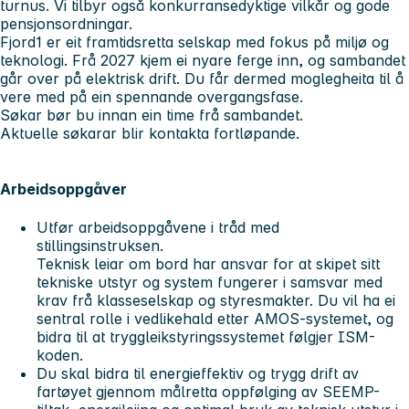
turnus. Vi tilbyr også konkurransedyktige vilkår og gode
pensjonsordningar.
Fjord1 er eit framtidsretta selskap med fokus på miljø og
teknologi. Frå 2027 kjem ei nyare ferge inn, og sambandet
går over på elektrisk drift. Du får dermed moglegheita til å
vere med på ein spennande overgangsfase.
Søkar bør bu innan ein time frå sambandet.
Aktuelle søkarar blir kontakta fortløpande.
Arbeidsoppgåver
Utfør arbeidsoppgåvene i tråd med
stillingsinstruksen.
Teknisk leiar om bord har ansvar for at skipet sitt
tekniske utstyr og system fungerer i samsvar med
krav frå klasseselskap og styresmakter. Du vil ha ei
sentral rolle i vedlikehald etter AMOS-systemet, og
bidra til at tryggleikstyringssystemet følgjer ISM-
koden.
Du skal bidra til energieffektiv og trygg drift av
fartøyet gjennom målretta oppfølging av SEEMP-