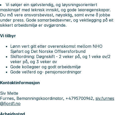
Vi søkjer ein sjølvstendig, og løysningsorientert
maskinsjef med teknisk innsikt, og gode leiareigenskapar.
Du må vere ansvarsbevisst, nøyaktig, samt evne å jobbe
under press. Gode samarbeidsevner, og vektlegging på eit
sikkert arbeidsmiljø er avgjørande.
Vi tilbyr
Lønn vert gitt etter overenskomst mellom NHO
Sjøfart og Det Norske Offisersforbund
Skiftordning: Døgnskift - 2 veker på, og 1 veke av/2
veker på, og 3 veker av
Gode kollegaer og godt arbeidsmiljø
Gode velferd og- pensjonsordningar
Kontaktinformasjon
Siv Mette
Furnes, Bemanningskoordinator, +4795700962,
siv.furnes
@fjord1.no
Arbeidsstad