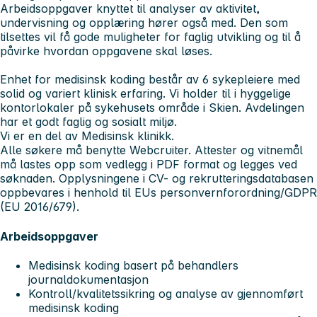
Arbeidsoppgaver knyttet til analyser av aktivitet,
undervisning og opplæring hører også med. Den som
tilsettes vil få gode muligheter for faglig utvikling og til å
påvirke hvordan oppgavene skal løses.
Enhet for medisinsk koding består av 6 sykepleiere med
solid og variert klinisk erfaring. Vi holder til i hyggelige
kontorlokaler på sykehusets område i Skien. Avdelingen
har et godt faglig og sosialt miljø.
Vi er en del av Medisinsk klinikk.
Alle søkere må benytte Webcruiter. Attester og vitnemål
må lastes opp som vedlegg i PDF format og legges ved
søknaden. Opplysningene i CV- og rekrutteringsdatabasen
oppbevares i henhold til EUs personvernforordning/GDPR
(EU 2016/679).
Arbeidsoppgaver
Medisinsk koding basert på behandlers
journaldokumentasjon
Kontroll/kvalitetssikring og analyse av gjennomført
medisinsk koding