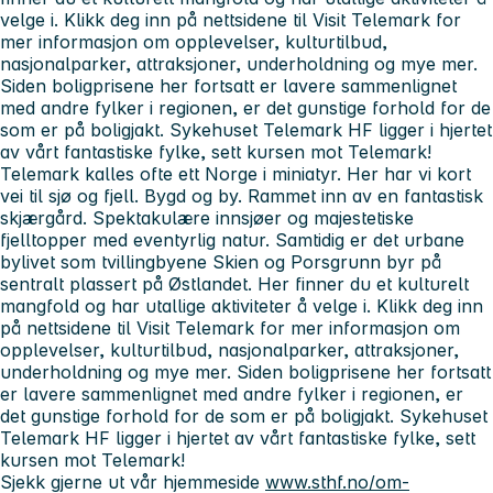
velge i. Klikk deg inn på nettsidene til Visit Telemark for
mer informasjon om opplevelser, kulturtilbud,
nasjonalparker, attraksjoner, underholdning og mye mer.
Siden boligprisene her fortsatt er lavere sammenlignet
med andre fylker i regionen, er det gunstige forhold for de
som er på boligjakt. Sykehuset Telemark HF ligger i hjertet
av vårt fantastiske fylke, sett kursen mot Telemark!
Telemark kalles ofte ett Norge i miniatyr. Her har vi kort
vei til sjø og fjell. Bygd og by. Rammet inn av en fantastisk
skjærgård. Spektakulære innsjøer og majestetiske
fjelltopper med eventyrlig natur. Samtidig er det urbane
bylivet som tvillingbyene Skien og Porsgrunn byr på
sentralt plassert på Østlandet. Her finner du et kulturelt
mangfold og har utallige aktiviteter å velge i. Klikk deg inn
på nettsidene til Visit Telemark for mer informasjon om
opplevelser, kulturtilbud, nasjonalparker, attraksjoner,
underholdning og mye mer. Siden boligprisene her fortsatt
er lavere sammenlignet med andre fylker i regionen, er
det gunstige forhold for de som er på boligjakt. Sykehuset
Telemark HF ligger i hjertet av vårt fantastiske fylke, sett
kursen mot Telemark!
Sjekk gjerne ut vår hjemmeside
www.sthf.no/om-