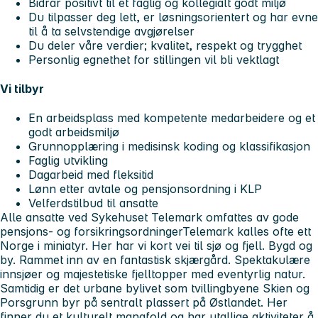
Bidrar positivt til et faglig og kollegialt godt miljø
Du tilpasser deg lett, er løsningsorientert og har evne
til å ta selvstendige avgjørelser
Du deler våre verdier; kvalitet, respekt og trygghet
Personlig egnethet for stillingen vil bli vektlagt
Vi tilbyr
En arbeidsplass med kompetente medarbeidere og et
godt arbeidsmiljø
Grunnopplæring i medisinsk koding og klassifikasjon
Faglig utvikling
Dagarbeid med fleksitid
Lønn etter avtale og pensjonsordning i KLP
Velferdstilbud til ansatte
Alle ansatte ved Sykehuset Telemark omfattes av gode
pensjons- og forsikringsordningerTelemark kalles ofte ett
Norge i miniatyr. Her har vi kort vei til sjø og fjell. Bygd og
by. Rammet inn av en fantastisk skjærgård. Spektakulære
innsjøer og majestetiske fjelltopper med eventyrlig natur.
Samtidig er det urbane bylivet som tvillingbyene Skien og
Porsgrunn byr på sentralt plassert på Østlandet. Her
finner du et kulturelt mangfold og har utallige aktiviteter å