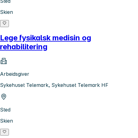
Sted
Skien
Lege fysikalsk medisin og
rehabilitering
Arbeidsgiver
Sykehuset Telemark, Sykehuset Telemark HF
Sted
Skien