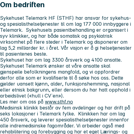
Om bedriften
Sykehuset Telemark HF
(STHF) har ansvar for sykehus-
og spesialisthelsetjenester til om lag 177 000 innbyggere i
Telemark. Sykehusets pasientbehandling er organisert i
syv klinikker, og har både somatisk og psykiatrisk
virksomhet på flere steder i Telemark og disponerer om
lag 5,2 milliarder kr. i året. Vår visjon er å gi helsetjenester
til pasientenes beste.
Sykehuset har om lag 3300 årsverk og 4100 ansatte.
Sykehuset Telemark ønsker at våre ansatte skal
gjenspeile befolkningens mangfold, og vi oppfordrer
derfor alle som er kvalifiserte til å søke hos oss. Dette
gjelder uansett kjønn, alder, funksjonshemming, nasjonal
eller etnisk bakgrunn, eller dersom du har hatt opphold i
arbeidslivet («hull i CV`en»).
Les mer om oss på
www.sthf.no
Medisinsk klinikk
består av fem avdelinger og har drift på
seks lokasjoner i Telemark fylke. Klinikken har om lag
450 årsverk, og leverer spesialisthelsetjenester innenfor
alle indremedisinske fagområder. Vi arbeider også med
rehabilitering og forebygging og har et eget Lærings- og