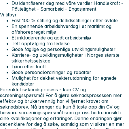
Du identifiserer deg med våre verdier:Handlekraft -
Pålitelighet - Samarbeid - Engasjement
Vi tilbyr
Fast 100 % stilling og deltidsstillinger etter avtale
En spennende arbeidshverdag i et maritimt og
offshorepreget miljø
Et inkluderende og godt arbeidsmiljø
Tett oppfølging fra ledelse
Gode faglige og personlige utviklingsmuligheter
Karriere- og utviklingsmuligheter i Norges største
sikkerhetsselskap
Lønn etter tariff
Gode personalordninger og rabatter
Mulighet for dekket vekterutdanning for egnede
kandidater
Forenklet søknadsprosess - kun CV og
screeningsspørsmål
For å gjøre søknadsprosessen mer
effektiv og brukervennlig har vi fjernet kravet om
søknadsbrev. Nå trenger du kun å laste opp din CV og
besvare screeningsspørsmål som gir oss bedre innsikt i
dine kvalifikasjoner og erfaringer.
Denne endringen gjør
det enklere for deg å søke, samtidig som vi sikrer en mer