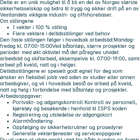
Dette er en unik mulighet til å bli en del av Norges største
sikkerhetsselskap og bidra til trygg og sikker drift på en av
Vestlandets viktigste industri- og offshorebaser.
Om stillingene
1 vekter i 100 % stilling
Flere vektere i deltidsstillinger ved behov
Den faste stillingen følger i hovedsak arbeidstid:Mandag-
fredag kl. 07:00-15:00Ved båtanløp, større prosjekter og
perioder med økt aktivitet må det påregnes utvidet
arbeidstid og skiftarbeid, eksempelvis kl. 07:00-19:00, samt
arbeid på kveld, natt og i helger.
Deltidsstillingene er spesielt godt egnet for deg som
ønsker en fleksibel jobb ved siden av studier eller annen
arbeidsgiver, og vil i hovedsak bestå av arbeid på kveld,
natt og helg i forbindelse med båtanløp og prosjekter.
Arbeidsoppgaver:
Portvakt- og adgangskontroll Kontroll av personell,
kjøretøy og besøkende i henhold til ISPS koden
Registrering og utstedelse av adgangskort
Alarmhåndtering
Oppfølging av sikkerhetsrutiner og prosedyrer
Generelle vektertjenester og serviceoppgaver
Du vil være et viktig ansikt utad for både kunden og Avarn