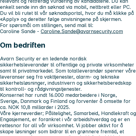
relevant og rettferdig vurdering av kandidatene. Du kan
enkelt sende inn din søknad via mobil, nettbrett eller PC.
Du vil bli rutet til vår søknadsportal, hvor du må klikke på
«Apply» og deretter følge anvisningene på skjermen.
For spørsmål om stillingen, send mail til:
Caroline Sande -
Caroline.Sande@avarnsecurity.com
Om bedriften
Avarn Security er en ledende nordisk
sikkerhetsleverandør til offentlige og private virksomheter
samt til privatmarkedet. Som totalleverandør spenner våre
leveranser seg fra vakttjenester, alarm- og tekniske
sikkerhetsløsninger, industrivern og sikkerhetsberedskap
til kontroll- og rådgivningstjenester.
Konsernet har rundt 16.000 medarbeidere i Norge,
Sverige, Danmark og Finland og forventer å omsette for
ca. NOK 10,8 milliarder i 2025.
Våre kjerneverdier; Pålitelighet, Samarbeid, Handlekraft og
Engasjement, er forankret i vår arbeidshverdag og er en
rettesnor for all vår virksomhet. Vi jobber aktivt for å
skape løsninger som bidrar til en grønnere fremtid, et