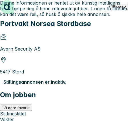
Denne informasjonen er hentet ut av kunstig intelligens
Hopp til innhold
Meny
for å hjelpe deg å finne relevante jobber. I noen få tilfeller
kan det være feil, så husk å sjekke hele annonsen.
Portvakt Norsea Stordbase
Avarn Security AS
5417 Stord
Stillingsannonsen er inaktiv.
Om jobben
Lagre favoritt
Stillingstittel
Vekter