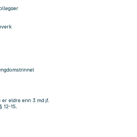
ollegaer
everk
ungdomstrinnet
e er eldre enn 3 md jf.
 12-15.