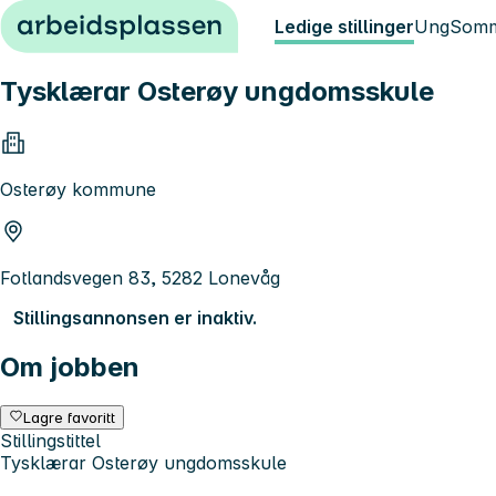
Hopp til innhold
Ledige stillinger
Ung
Somm
Tysklærar Osterøy ungdomsskule
Osterøy kommune
Fotlandsvegen 83, 5282 Lonevåg
Stillingsannonsen er inaktiv.
Om jobben
Lagre favoritt
Stillingstittel
Tysklærar Osterøy ungdomsskule