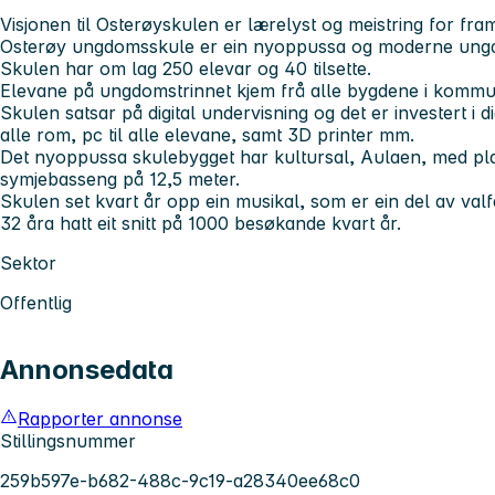
Visjonen til Osterøyskulen er lærelyst og meistring for fram
Osterøy ungdomsskule er ein nyoppussa og moderne ungd
Skulen har om lag 250 elevar og 40 tilsette.
Elevane på ungdomstrinnet kjem frå alle bygdene i kommu
Skulen satsar på digital undervisning og det er investert i dig
alle rom, pc til alle elevane, samt 3D printer mm.
Det nyoppussa skulebygget har kultursal, Aulaen, med plass
symjebasseng på 12,5 meter.
Skulen set kvart år opp ein musikal, som er ein del av valfag
32 åra hatt eit snitt på 1000 besøkande kvart år.
Sektor
Offentlig
Annonsedata
Rapporter annonse
Stillingsnummer
259b597e-b682-488c-9c19-a28340ee68c0