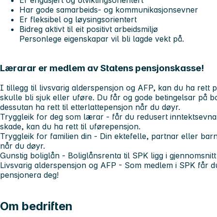
Er engasjert og utviklingsorientert
Har gode samarbeids- og kommunikasjonsevner
Er fleksibel og løysingsorientert
Bidreg aktivt til eit positivt arbeidsmiljø
Personlege eigenskapar vil bli lagde vekt på.
Lærarar er medlem av Statens pensjonskasse!
I tillegg til livsvarig alderspensjon og AFP, kan du ha re
skulle bli sjuk eller uføre. Du får og gode betingelsar på 
dessutan ha rett til etterlattepensjon når du døyr.
Tryggleik for deg som lærar -
får du redusert inntektsevna
skade, kan du ha rett til uførepensjon.
Tryggleik for familien din -
Din ektefelle, partnar eller barn
når du døyr.
Gunstig boliglån
- Boliglånsrenta til SPK ligg i gjennomsni
Livsvarig alderspensjon og AFP -
Som medlem i SPK får du
pensjonera deg!
Om bedriften