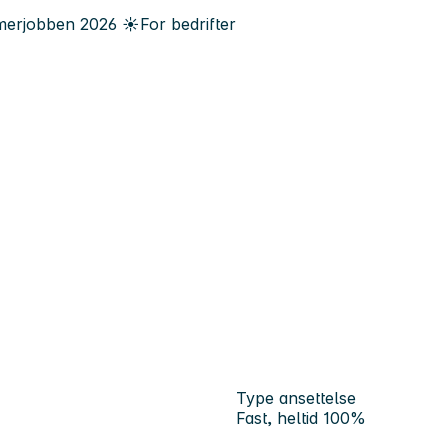
erjobben
2026
☀️
For bedrifter
Type ansettelse
Fast, heltid 100%