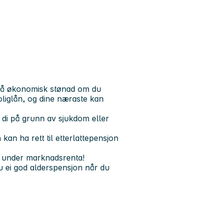
tt på økonomisk stønad om du
boliglån, og dine næraste kan
 di på grunn av sjukdom eller
 kan ha rett til etterlattepensjon
tt under marknadsrenta!
 ei god alderspensjon når du