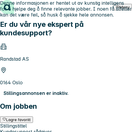
Denne informasjonen er hentet ut av kunstig intelligens
Hopp til innhold
Meny
for å hjelpe deg å finne relevante jobber. I noen få tilfeller
kan det være feil, så husk å sjekke hele annonsen.
Er du vår nye ekspert på
kundesupport?
Randstad AS
0164 Oslo
Stillingsannonsen er inaktiv.
Om jobben
Lagre favoritt
Stillingstittel
Kundesupport rådgiver