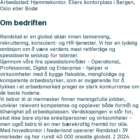
Arbeidssted:
Hjemmekontor. Ellers kontorplass i Bergen,
Oslo eller Bodø
Om bedriften
Randstad er en global aktør innen bemanning,
rekruttering, konsulent- og HR-tjenester. Vi har en tydelig
ambisjon om å være verdens mest rettferdige og
spesialiserte selskap for talenter.
Gjennom våre fire spesialistområder - Operational,
Professional, Digital og Enterprise - hjelper vi
virksomheter med å bygge fleksible, mangfoldige og
kompetente arbeidsstyrker, som er avgjørende for å
lykkes i et arbeidsmarked preget av sterk konkurranse om
de beste hodene.
Vi bidrar til at mennesker finner meningsfulle jobber,
utvikler relevant kompetanse og opplever både formål og
tilhørighet på arbeidsplassen. Verdiskapingen vi står for,
skal ikke bare styrke enkeltpersoner og virksomheter -
men også bidra til en mer bærekraftig fremtid for alle.
Med hovedkontor i Nederland opererer Randstad i 39
markeder og har rundt 40 000 ansatte globalt. I 2024