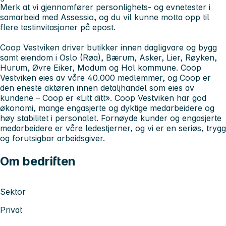
Merk at v
i gjennomfører personlighets- og evnetester i
samarbeid med Assessio, og du vil kunne motta opp til
flere testinvitasjoner på epost.
Coop Vestviken driver butikker innen dagligvare og bygg
samt eiendom i Oslo (Røa), Bærum, Asker, Lier, Røyken,
Hurum, Øvre Eiker, Modum og Hol kommune. Coop
Vestviken eies av våre 40.000 medlemmer, og Coop er
den eneste aktøren innen detaljhandel som eies av
kundene – Coop er «Litt ditt». Coop Vestviken har god
økonomi, mange engasjerte og dyktige medarbeidere og
høy stabilitet i personalet. Fornøyde kunder og engasjerte
medarbeidere er våre ledestjerner, og vi er en seriøs, trygg
og forutsigbar arbeidsgiver.
Om bedriften
Sektor
Privat