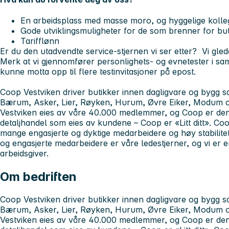
En arbeidsplass med masse moro, og hyggelige kolle
Gode utviklingsmuligheter for de som brenner for but
Tarifflønn
Er du den utadvendte service-stjernen vi ser etter?
Vi gled
Merk at v
i gjennomfører personlighets- og evnetester i sa
kunne motta opp til flere testinvitasjoner på epost.
Coop Vestviken driver butikker innen dagligvare og bygg s
Bærum, Asker, Lier, Røyken, Hurum, Øvre Eiker, Modum
Vestviken eies av våre 40.000 medlemmer, og Coop er den
detaljhandel som eies av kundene – Coop er «Litt ditt». C
mange engasjerte og dyktige medarbeidere og høy stabilite
og engasjerte medarbeidere er våre ledestjerner, og vi er e
arbeidsgiver.
Om bedriften
Coop Vestviken driver butikker innen dagligvare og bygg s
Bærum, Asker, Lier, Røyken, Hurum, Øvre Eiker, Modum
Vestviken eies av våre 40.000 medlemmer, og Coop er den