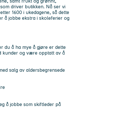
lene, samt frukt og grønnt,
 som driver butikken. Nå ser vi
etter 1600 i ukedagene, så dette
r å jobbe ekstra i skoleferier og
er du å ha mye å gjøre er dette
ed kunder og være opptatt av å
d med salg av aldersbegrensede
dre
eg å jobbe som skiftleder på