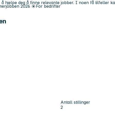
 å hjelpe deg å finne relevante jobber. I noen få tilfeller 
erjobben
2026
☀️
For bedrifter
en
Antall stillinger
2