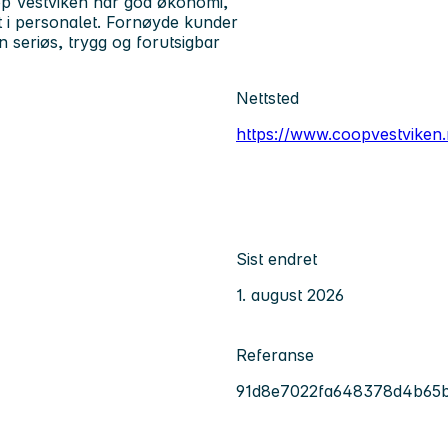
oop Vestviken har god økonomi,
t i personalet. Fornøyde kunder
n seriøs, trygg og forutsigbar
Nettsted
https://www.coopvestviken.
Sist endret
1. august 2026
Referanse
91d8e7022fa648378d4b65