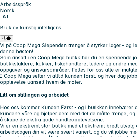
Arbeidsspråk
Norsk
AI
Bruk av kunstig intelligens
Vi på Coop Mega Slependen trenger å styrker laget - og lete
denne høsten!
Som ansatt i en Coop Mega butikk har du en spennende jo
butikkslaktere, kokker, fiskehandlere, ledere og andre med
oppgaver og ansvarsområder.
Felles for oss alle er matgl
I Coop Mega setter vi alltid kunden først, og hver dag job
opplevelse uansett hvem de møter.
Litt om stillingen og arbeidet
Hos oss kommer Kunden Først - og i butikken innebærer de
kundene våre og hjelper dem med det de måtte trenge, og og
å skape de ekstra gode handleopplevelsene.
Vi er en ekstremt stor butikk med et ekstremt bredt utval
arbeidsdagen din vil være svært variert, og du vil jobbe m