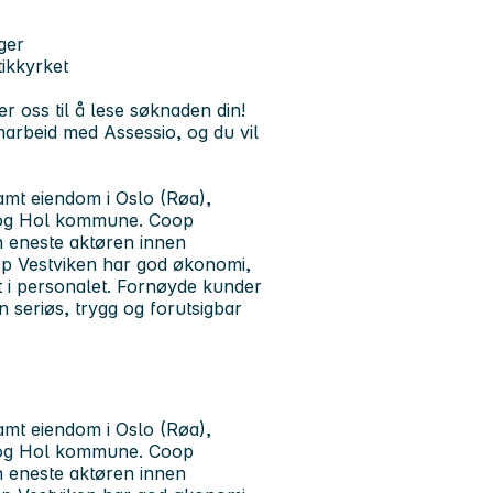
ger
ikkyrket
er oss til å lese søknaden din!
marbeid med Assessio, og du vil
amt eiendom i Oslo (Røa),
 og Hol kommune. Coop
 eneste aktøren innen
oop Vestviken har god økonomi,
t i personalet. Fornøyde kunder
n seriøs, trygg og forutsigbar
amt eiendom i Oslo (Røa),
 og Hol kommune. Coop
 eneste aktøren innen