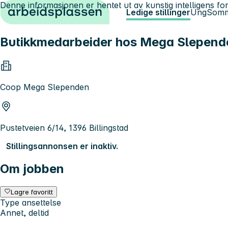
Denne informasjonen er hentet ut av kunstig intelligens for
Hopp til innhold
Ledige stillinger
Ung
Somm
Butikkmedarbeider hos Mega Slepend
Coop Mega Slependen
Pustetveien 6/14, 1396 Billingstad
Stillingsannonsen er inaktiv.
Om jobben
Lagre favoritt
Type ansettelse
Annet, deltid