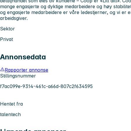
detaljhandel som eies av kundene – Coop er «Litt ditt». C
mange engasjerte og dyktige medarbeidere og høy stabilite
og engasjerte medarbeidere er våre ledestjerner, og vi er e
arbeidsgiver.
Sektor
Privat
Annonsedata
Rapporter annonse
Stillingsnummer
f7ac099e-9314-461c-a66d-807c2f634595
Hentet fra
talentech