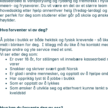
kassearbeid til varepåfylling og rydding og fremtrekk i hyl
meieri- og frysevarer. Du vil være en del av et større team
hovedsaklig etter hjelp annenhver helg (fredag-lørdag) og 
er perfek for deg som studerer eller går på skole og ønske
høytider.
Hva forventer vi av deg?
Å jobbe i butikk er både hektisk og fysisk krevende - så lik
midt i blinken for deg. I tillegg må du like å ha kontakt m
hjelpe andre og yte service med et smil.
Vi ser etter deg som:
Er over 18 år, for stillingen vil innebære kassearbei
varer
Snakker og skriver svært godt Norsk
Er glad i andre mennesker, og opptatt av å hjelpe an
Har oppriktig lyst til å jobbe i butikk
Som er opptatt av å lykkes
Som ønsker å utvikle seg og etterhvert kunne tenkt s
kveldstid
Hva kan du forvente deg av oss?