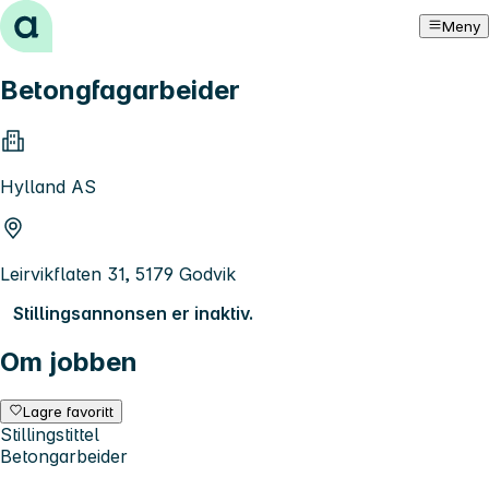
Hopp til innhold
Meny
Betongfagarbeider
Hylland AS
Leirvikflaten 31, 5179 Godvik
Stillingsannonsen er inaktiv.
Om jobben
Lagre favoritt
Stillingstittel
Betongarbeider