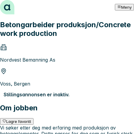
Hopp til innhold
Meny
Betongarbeider produksjon/Concrete
work production
Nordvest Bemanning As
Voss, Bergen
Stillingsannonsen er inaktiv.
Om jobben
Lagre favoritt
Vi søker etter deg med erfaring med produksjon av
betongelementer. Dette passer for deg som er fysisk sterk.