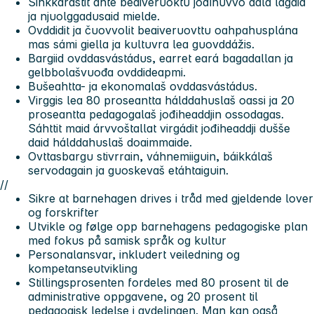
Sihkkarastit ahte beaiveruoktu jođihuvvo dálá lágaid
ja njuolggadusaid mielde.
Ovddidit ja čuovvolit beaiveruovttu oahpahusplána
mas sámi giella ja kultuvra lea guovddážis.
Bargiid ovddasvástádus, earret eará bagadallan ja
gelbbolašvuođa ovddideapmi.
Bušeahtta- ja ekonomalaš ovddasvástádus.
Virggis lea 80 proseantta hálddahuslaš oassi ja 20
proseantta pedagogalaš jođiheaddjin ossodagas.
Sáhttit maid árvvoštallat virgádit jođiheaddji dušše
daid hálddahuslaš doaimmaide.
Ovttasbargu stivrrain, váhnemiiguin, báikkálaš
servodagain ja guoskevaš etáhtaiguin.
//
Sikre at barnehagen drives i tråd med gjeldende lover
og forskrifter
Utvikle og følge opp barnehagens pedagogiske plan
med fokus på samisk språk og kultur
Personalansvar, inkludert veiledning og
kompetanseutvikling
Stillingsprosenten fordeles med 80 prosent til de
administrative oppgavene, og 20 prosent til
pedagogisk ledelse i avdelingen. Man kan også