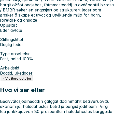
bargit ožžot oadjebas, fátmmasteaddji ja ovdánahttii birrasa
/ BMBR søker en engasjert og strukturert leder som
ønsker å skape et trygt og utviklende miljø for barn,
foreldre og ansatte
Oppstart
Etter avtale
Stillingstittel
Daglig leder
Type ansettelse
Fast, heltid 100%
Arbeidstid
Dagtid, ukedager
Vis flere detaljer
Hva vi ser etter
Beaivválašjođiheaddjin galggat doaimmahit beaiveruovttu
ekonomiija, hálddahuslaš beliid ja bargiid jođiheami. Virgi
lea juhkkojuvvon 80 proseanttain hálddahuslaš bargguide