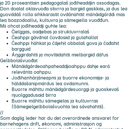
ja 20 proseanttain pedagogalaš jođiheaddjin ossodagas.
Don doalat oktavuođa stivrra ja bargiid gaskkas, ja dus lea
guovddáš rolla sihkkarastit ovdánahttit mánáidgárddi mas
lea boazodoallui, kultuvra ja sámegiella vuođđun.
Mii ohcat jođiheaddji guhte lea:
Čielggas, oadjebas ja struktuvrralaš
Čeahppi gávdnat čovdosiid ja gulahallat
Čeahppi háhkat ja čájehit obbalaš gova ja čađahit
bargguid
Áŋggirdahtti ja movttiidahtti mielbargiid dáfus
Gelbbolašvuođat
Mánáidgárdeoahpaheaddjioahppu dahje eará
relevánta oahppu.
Jođihanhárjáneapmi ja buorre ekonomiija- ja
hálddašanipmárdus lea ovdamunni.
Buorre máhttu mánáidgárdesuorggi ja guoskevaš
njuolggadusaid birra
Buorre máhttu sámegielas ja kultuvrras
(Sámegielgelbbolašvuohta lea sávahahtti).
//
Som daglig leder har du det overordnede ansvaret for
barnehagens drift, økonomi, administrasjon og