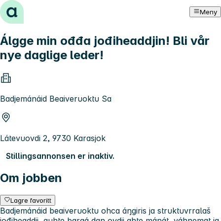
Hopp til innhold
Meny
Álgge min ođđa jođiheaddjin! Bli vår
nye daglige leder!
Badjemánáid Beaiveruoktu Sa
Látevuovdi 2, 9730 Karasjok
Stillingsannonsen er inaktiv.
Om jobben
Lagre favoritt
Badjemánáid beaiveruoktu ohca áŋgiris ja struktuvrralaš
jođiheaddji, guhte bargá dan ovdii ahte mánát, váhnemat ja