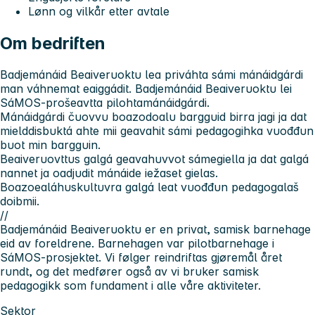
Lønn og vilkår etter avtale
Om bedriften
Badjemánáid Beaiveruoktu lea priváhta sámi mánáidgárdi
man váhnemat eaiggádit. Badjemánáid Beaiveruoktu lei
SáMOS-prošeavtta pilohtamánáidgárdi.
Mánáidgárdi čuovvu boazodoalu bargguid birra jagi ja dat
mielddisbuktá ahte mii geavahit sámi pedagogihka vuođđun
buot min bargguin.
Beaiveruovttus galgá geavahuvvot sámegiella ja dat galgá
nannet ja oadjudit mánáide iežaset gielas.
Boazoealáhuskultuvra galgá leat vuođđun pedagogalaš
doibmii.
//
Badjemánáid Beaiveruoktu er en privat, samisk barnehage
eid av foreldrene. Barnehagen var pilotbarnehage i
SáMOS-prosjektet. Vi følger reindriftas gjøremål året
rundt, og det medfører også av vi bruker samisk
pedagogikk som fundament i alle våre aktiviteter.
Sektor