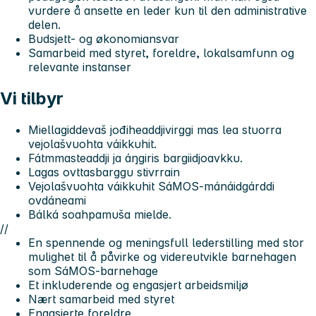
vurdere å ansette en leder kun til den administrative
delen.
Budsjett- og økonomiansvar
Samarbeid med styret, foreldre, lokalsamfunn og
relevante instanser
Vi tilbyr
Miellagiddevaš jođiheaddjivirggi mas lea stuorra
vejolašvuohta váikkuhit.
Fátmmasteaddji ja áŋgiris bargiidjoavkku.
Lagas ovttasbarggu stivrrain
Vejolašvuohta váikkuhit SáMOS-mánáidgárddi
ovdáneami
Bálká soahpamuša mielde.
//
En spennende og meningsfull lederstilling med stor
mulighet til å påvirke og videreutvikle barnehagen
som SáMOS-barnehage
Et inkluderende og engasjert arbeidsmiljø
Nært samarbeid med styret
Engasjerte foreldre