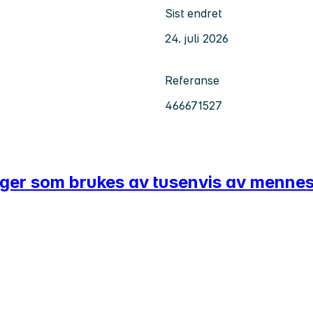
Sist endret
24. juli 2026
Referanse
466671527
inger som brukes av tusenvis av menne