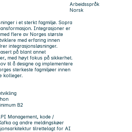
Arbeidsspråk
Norsk
inger i et sterkt fagmiljø. Sopra
ransformasjon. Integrasjoner er
t med flere av Norges største
utviklere med erfaring innen
rer integrasjonsløsninger.
asert på blant annet
er, med høyt fokus på sikkerhet.
hov til å designe og implementere
orges sterkeste fagmiljøer innen
e kolleger.
tvikling
thon
 minimum B2
: API Management, kode /
Kafka og andre meldingskøer
onsarkitektur tilrettelagt for AI