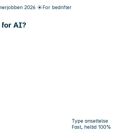
erjobben
2026
☀️
For bedrifter
 for AI?
Type ansettelse
Fast, heltid 100%