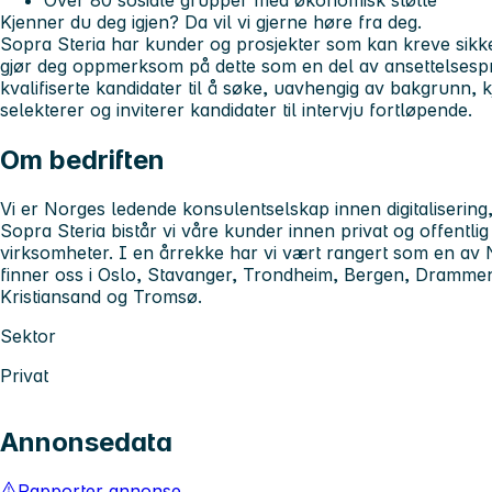
Over 80 sosiale grupper med økonomisk støtte
Kjenner du deg igjen? Da vil vi gjerne høre fra deg.
Sopra Steria har kunder og prosjekter som kan kreve sikker
gjør deg oppmerksom på dette som en del av ansettelsesp
kvalifiserte kandidater til å søke, uavhengig av bakgrunn, kjø
selekterer og inviterer kandidater til intervju fortløpende.
Om bedriften
Vi er Norges ledende konsulentselskap innen digitalisering
Sopra Steria bistår vi våre kunder innen privat og offentlig
virksomheter. I en årrekke har vi vært rangert som en av 
finner oss i Oslo, Stavanger, Trondheim, Bergen, Drammen
Kristiansand og Tromsø.
Sektor
Privat
Annonsedata
Rapporter annonse