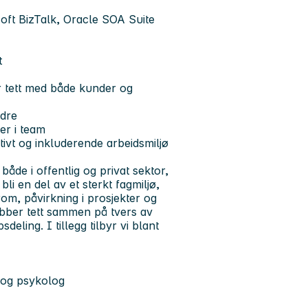
soft BizTalk, Oracle SOA Suite
t
r tett med både kunder og
ndre
er i team
sitivt og inkluderende arbeidsmiljø
åde i offentlig og privat sektor,
i en del av et sterkt fagmiljø,
srom, påvirkning i prosjekter og
 jobber tett sammen på tvers av
eling. I tillegg tilbyr vi blant
 og psykolog