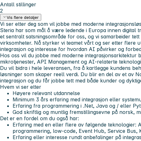
Antall stillinger
2
Vis flere detaljer
Vi ser etter deg som vil jobbe med moderne integrasjonsløsn
Steria har som mål å være ledende i Europa innen digital t
et sentralt satsningsområde for oss, og vi samarbeider tet
virksomheter. Nå styrker vi teamet vårt og ser etter flere 
integrasjon og interesse for hvordan AI påvirker og forbed
Hos oss vil du jobbe med moderne integrasjonsarkitektur b
mikrotjenester, API Management og AI-relaterte teknologi
Du vil bidra i hele leveransen, fra å kartlegge kundens be
løsninger som skaper reell verdi. Du blir en del av et av N
integrasjon og du får jobbe tett med både kunder og dyktig
Hvem vi ser etter
Høyere relevant utdannelse
Minimum 3 års erfaring med integrasjon eller systemu
Erfaring fra programmering i .Net, Java og / eller Py
God skriftlig og muntlig fremstillingsevne på norsk,
Det er en fordel om du også har:
Erfaring med en eller flere av følgende teknologier
programmering, low-code, Event Hub, Service Bus, 
Erfaring eller interesse rundt anbefalinger på integrasj