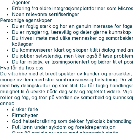
Agenter
Erfaring fra eldre integrasjonsplattformer som Micro
Noen relevante sertifiseringer
Personlige egenskaper
Du er faglig sterk og har en genuin interesse for fage
Du er nysgjerrig, lærevillig og deler gjerne kunnskap
Du trives i møte med ulike mennesker og samarbeide
kollegaer
Du kommuniserer klart og skaper tillit i dialog med a
Du jobber selvstendig, men liker også å løse problem
Du tar initiativ, er løsningsorientert og bidrar til et po
Hva får du hos oss
Du vil jobbe med et bredt spekter av kunder og prosjekter, b
mange av dem med stor samfunnsmessig betydning. Du vil bl
med høy delingskultur og stor tillit. Du får faglig handling
mulighet til å utvikle både deg selv og fagfeltet videre. Vi
roller og fag, og tror på verdien av samarbeid og kunnskapsd
annet:
6 uker ferie
Firmahytter
God helseforsikring som dekker fysikalsk behandling
Full lønn under sykdom og foreldrepermisjon