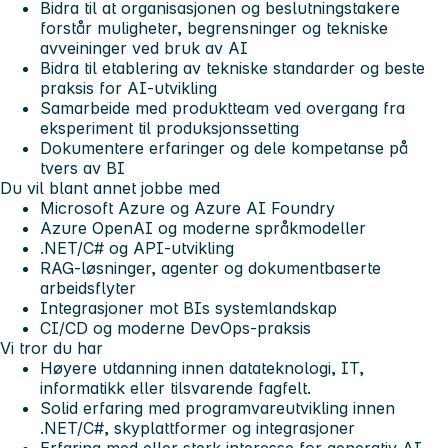
Bidra til at organisasjonen og beslutningstakere
forstår muligheter, begrensninger og tekniske
avveininger ved bruk av AI
Bidra til etablering av tekniske standarder og beste
praksis for AI-utvikling
Samarbeide med produktteam ved overgang fra
eksperiment til produksjonssetting
Dokumentere erfaringer og dele kompetanse på
tvers av BI
Du vil blant annet jobbe med
Microsoft Azure og Azure AI Foundry
Azure OpenAI og moderne språkmodeller
.NET/C# og API-utvikling
RAG-løsninger, agenter og dokumentbaserte
arbeidsflyter
Integrasjoner mot BIs systemlandskap
CI/CD og moderne DevOps-praksis
Vi tror du har
Høyere utdanning innen datateknologi, IT,
informatikk eller tilsvarende fagfelt.
Solid erfaring med programvareutvikling innen
.NET/C#, skyplattformer og integrasjoner
Erfaring med eller sterk interesse for generativ AI,