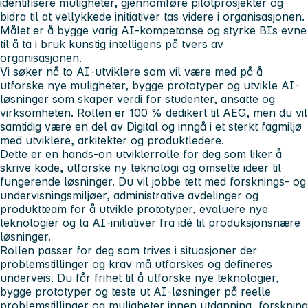
identifisere muligheter, gjennomføre pilotprosjekter og
bidra til at vellykkede initiativer tas videre i organisasjonen.
Målet er å bygge varig AI-kompetanse og styrke BIs evne
til å ta i bruk kunstig intelligens på tvers av
organisasjonen.
Vi søker nå to AI-utviklere som vil være med på å
utforske nye muligheter, bygge prototyper og utvikle AI-
løsninger som skaper verdi for studenter, ansatte og
virksomheten. Rollen er 100 % dedikert til AEG, men du vil
samtidig være en del av Digital og inngå i et sterkt fagmiljø
med utviklere, arkitekter og produktledere.
Dette er en hands-on utviklerrolle for deg som liker å
skrive kode, utforske ny teknologi og omsette ideer til
fungerende løsninger. Du vil jobbe tett med forsknings- og
undervisningsmiljøer, administrative avdelinger og
produktteam for å utvikle prototyper, evaluere nye
teknologier og ta AI-initiativer fra idé til produksjonsnære
løsninger.
Rollen passer for deg som trives i situasjoner der
problemstillinger og krav må utforskes og defineres
underveis. Du får frihet til å utforske nye teknologier,
bygge prototyper og teste ut AI-løsninger på reelle
problemstillinger og muligheter innen utdanning, forskning