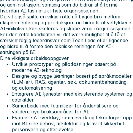
og administrasjon, samtidig som du bidrar til å forme
hvordan AI tas i bruk i hele organisasjonen.
Du vil også spille en viktig rolle i å bygge bro mellom
eksperimentering og produksjon, og bidra til at vellykkede
AI-initiativer kan skaleres og skape verdi i organisasjonen.
For den rette kandidaten vil det være mulighet til å få et
særskilt faglig lederansvar som Tech Lead eller lignende
og bidra til å forme den tekniske retningen for AI-
satsingen på BI.
Dine viktigste arbeidsoppgaver
Utvikle prototyper og pilotløsninger basert på
moderne AI-teknologi
Designe og bygge løsninger basert på språkmodeller
(LLM-er), RAG, agenter, søk, dokumentbehandling
og automatisering
Integrere AI-tjenester med eksisterende systemer og
datakilder
Samarbeide med fagmiljøer for å identifisere og
validere nye bruksområder for AI
Evaluere AI-verktøy, rammeverk og teknologier opp
mot BI sine behov, arkitektur og krav til sikkerhet,
personvern og etterlevelse