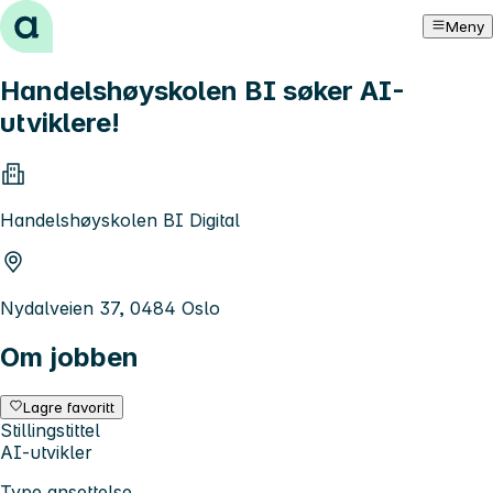
Hopp til innhold
Meny
Handelshøyskolen BI søker AI-
utviklere!
Handelshøyskolen BI Digital
Nydalveien 37, 0484 Oslo
Om jobben
Lagre favoritt
Stillingstittel
AI-utvikler
Type ansettelse