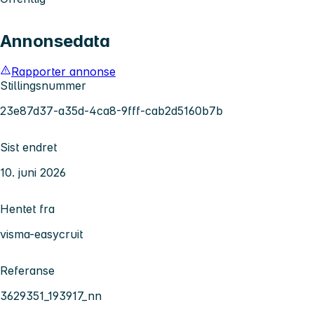
Annonsedata
Rapporter annonse
Stillingsnummer
23e87d37-a35d-4ca8-9fff-cab2d5160b7b
Sist endret
10. juni 2026
Hentet fra
visma-easycruit
Referanse
3629351_193917_nn