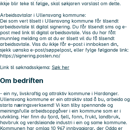
ikkje blir teke til følgje, skal søkjaren varslast om dette.
Arbeidsavtalar i Ullensvang kommune:
Dei som vert tilsett i Ullensvang kommune får tilsendt
arbeidsavtale til digital signering. Du får tilsendt sms og e-
post med link til digital arbeidsavtale. Viss du har fått
munnleg melding om at du er tilsett vil du få tilsendt
arbeidsavtale. Viss du ikkje får e–post i innboksen din,
sjekk uønska e-post/søppelpost, eller fylge følgjande link:
https://signering.posten.no/
Link til søknadsskjema:
Søk her
Om bedriften
- ein ny, livskraftig og attraktiv kommune i Hardanger.
Ullensvang kommune er ein attraktiv stad å bu, arbeida og
starta næringsverksemd! Vi kan tilby spennande og
meiningsfulle arbeidsoppgåver i ein kommune som er i
utvikling. Her finn du fjord, fjell, fonn, frukt, landbruk,
havbruk og verdsleiande industri i ein og same kommune.
Kommunen har omlag 10 967 innbyggjarar, der Odda er