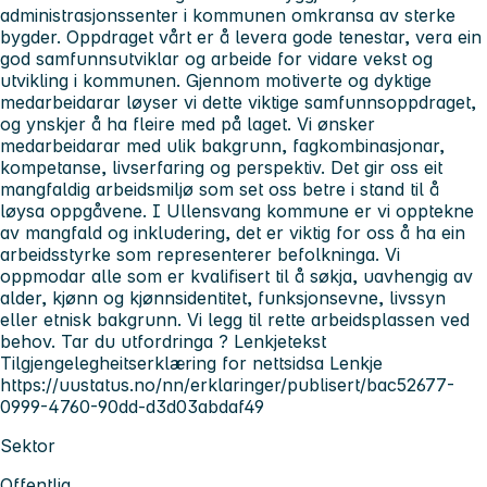
administrasjonssenter i kommunen omkransa av sterke
bygder. Oppdraget vårt er å levera gode tenestar, vera ein
god samfunnsutviklar og arbeide for vidare vekst og
utvikling i kommunen. Gjennom motiverte og dyktige
medarbeidarar løyser vi dette viktige samfunnsoppdraget,
og ynskjer å ha fleire med på laget. Vi ønsker
medarbeidarar med ulik bakgrunn, fagkombinasjonar,
kompetanse, livserfaring og perspektiv. Det gir oss eit
mangfaldig arbeidsmiljø som set oss betre i stand til å
løysa oppgåvene. I Ullensvang kommune er vi opptekne
av mangfald og inkludering, det er viktig for oss å ha ein
arbeidsstyrke som representerer befolkninga. Vi
oppmodar alle som er kvalifisert til å søkja, uavhengig av
alder, kjønn og kjønnsidentitet, funksjonsevne, livssyn
eller etnisk bakgrunn. Vi legg til rette arbeidsplassen ved
behov. Tar du utfordringa ? Lenkjetekst
Tilgjengelegheitserklæring for nettsidsa Lenkje
https://uustatus.no/nn/erklaringer/publisert/bac52677-
0999-4760-90dd-d3d03abdaf49
Sektor
Offentlig