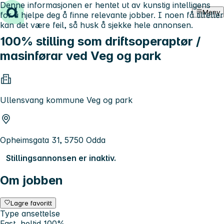
Denne informasjonen er hentet ut av kunstig intelligens
Hopp til innhold
Meny
for å hjelpe deg å finne relevante jobber. I noen få tilfeller
kan det være feil, så husk å sjekke hele annonsen.
100% stilling som driftsoperaptør /
masinførar ved Veg og park
Ullensvang kommune Veg og park
Opheimsgata 31, 5750 Odda
Stillingsannonsen er inaktiv.
Om jobben
Lagre favoritt
Type ansettelse
Fast, heltid 100%