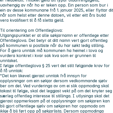
uavhengig av når ho er teken opp. Ein person som bur i
ein av desse kommunane frå 1. januar 2025, eller flyttar dit
når som helst etter denne datoen, vil etter eitt års butid
vera kvalifisert til å få sletta gjeld.
Til orientering om Offentleglova:
Utgangspunktet er at alle søkjarnamn er offentlege etter
Offentleglova. Det betyr at ditt namn vert gjort offentleg
på kommunen si postliste når du har søkt ledig stilling.
For å gjera unntak må kommunen ha heimel i lova og
vurdera konkret i kvar sak kva som er grunnen til
unntaket.
I følgje offentleglova § 25 vert det stilt følgjande krav for
å få unntak:
"Det kan likevel gjerast unntak frå innsyn for
opplysningar om ein søkjar dersom vedkommande sjølv
ber om det. Ved vurderinga av om ei slik oppmoding skal
takast til følgje, skal det leggjast vekt på om det knyter seg
særleg offentleg interesse til stillinga. I utlysinga skal det
gjerast oppmerksam på at opplysningar om søkjaren kan
bli gjort offentlege sjølv om søkjaren har oppmoda om
ikkje å bli ført opp på søkjarlista. Dersom oppmodinga