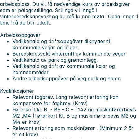
arbeidsplass. Du vil få nødvendige kurs av arbeidsgiver
som er pålagt stillinga. Stillinga vil inngå i
vinterberedskapsvakt og du må kunna møta i Odda innan 1
time frå du blir utkalt.
Arbeidsoppgaver
Vedlikehald og driftsoppgåver tilknyttet til
kommunale vegar og bruer.
Beredskapsvakt vinterdrift av kommunale veger.
Vedlikehald av park og grøntanlegg.
Vedlikehald og drift av kommunale kaiar og
hamneområder.
Andre arbeidsoppgåver på Veg,park og hamn.
Kvalifikasjoner
Relevant fagbrev. Lang relevant erfaring kan
kompensere for fagbrev. (Krav)
Førerkort kl. B - BE - C - T142 og maskinførerbevis
M2 ,M4 (Førarkort Kl. B og maskinførarbevis M2 og
M4 er krav)
Relevant erfaring som maskinførar . (Minimum 2 år
er eit krav)