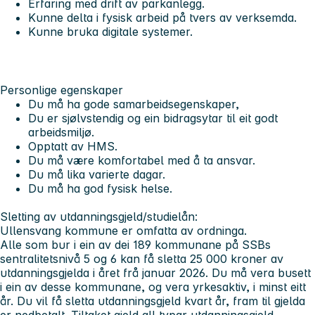
Erfaring med drift av parkanlegg.
Kunne delta i fysisk arbeid på tvers av verksemda.
Kunne bruka digitale systemer.
Personlige egenskaper
Du må ha gode samarbeidsegenskaper,
Du er sjølvstendig og ein bidragsytar til eit godt
arbeidsmiljø.
Opptatt av HMS.
Du må være komfortabel med å ta ansvar.
Du må lika varierte dagar.
Du må ha god fysisk helse.
Sletting av utdanningsgjeld/studielån:
Ullensvang kommune er omfatta av ordninga.
Alle som bur i ein av dei 189 kommunane på SSBs
sentralitetsnivå 5 og 6 kan få sletta 25 000 kroner av
utdanningsgjelda i året frå januar 2026. Du må vera busett
i ein av desse kommunane, og vera yrkesaktiv, i minst eitt
år. Du vil få sletta utdanningsgjeld kvart år, fram til gjelda
er nedbetalt. Tiltaket gjeld all typar utdanningsgjeld,