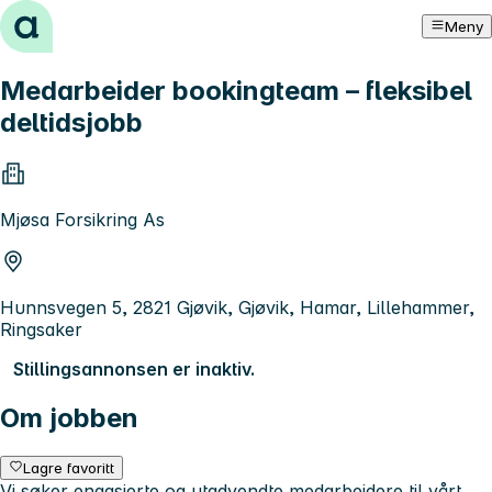
Hopp til innhold
Meny
Medarbeider bookingteam – fleksibel
deltidsjobb
Mjøsa Forsikring As
Hunnsvegen 5, 2821 Gjøvik, Gjøvik, Hamar, Lillehammer,
Ringsaker
Stillingsannonsen er inaktiv.
Om jobben
Lagre favoritt
Vi søker engasjerte og utadvendte medarbeidere til vårt